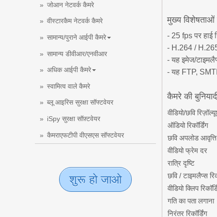
जोआन नेटवर्क कैमरे
मुख्य विशेषताओं म
वीस्टारकैम नेटवर्क कैमरे
- 25 fps पर हाई
सामान्य/पुराने आईपी कैमरे
- H.264 / H.265
सामान्य डीवीआर/एनवीआर
- यह इमेज/टाइमलैप
अधिक आईपी कैमरे
- यह FTP, SMTP
स्वामित्व वाले कैमरे
कैमरे की बुनिया
ब्लू आइरिस सुरक्षा सॉफ्टवेयर
वीडियो/छवि रिज़ॉल्य
iSpy सुरक्षा सॉफ़्टवेयर
ऑडियो रिकॉर्डिंग
कैमराएफटीपी वीएसएस सॉफ्टवेयर
छवि अपलोड आवृत्ति
वीडियो फ्रेम दर
रात्रि दृष्टि
छवि / टाइमलैप्स रिकॉ
शुरू हो जाओ
वीडियो क्लिप रिकॉर्ड
गति का पता लगाना
निरंतर रिकॉर्डिंग