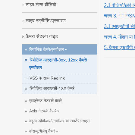
टाइम-लैप्स वीडियो
2.1 वीडियो/छवि रि
चरण 3. FTP/SMTP
लाइव स्ट्रीमिंग/प्रसारण
3.1 एसएमटीपी सेटि
कैमरा सेटअप गाइड
चरण 4. मोशन या नि
5. कैमरा एफटीपी व
रियोलिंक कैमरे/एनवीआर
रियोलिंक आरएलसी-8xx, 12xx कैमरे/
एनवीआर
VSS के साथ Reolink
रियोलिंक आरएलसी-4XX कैमरे
एमक्रेस्ट नेटवर्क कैमरे
Axis नेटवर्क कैमरे
दहुआ डीवीआर/एनवीआर या स्मार्टपीएसएस
वांसव्यू/गैलेयू कैमरे