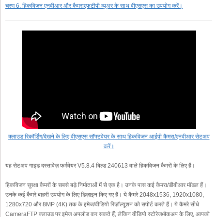
चरण 6. हिकविजन एनवीआर और कैमराएफटीपी व्यूअर के साथ वीएसएस का उपयोग करें।
क्लाउड रिकॉर्डिंग/देखने के लिए वीएसएस सॉफ्टवेयर के साथ हिकविजन आईपी कैमरा/एनवीआर सेटअप
करें।
यह सेटअप गाइड दस्तावेज़ फर्मवेयर V5.8.4 बिल्ड 240613 वाले हिकविजन कैमरों के लिए है।
हिकविजन सुरक्षा कैमरों के सबसे बड़े निर्माताओं में से एक है। उनके पास कई कैमरा/डीवीआर मॉडल हैं।
उनके कई कैमरे बाहरी उपयोग के लिए डिज़ाइन किए गए हैं। ये कैमरे 2048x1536, 1920x1080,
1280x720 और 8MP (4K) तक के इमेज/वीडियो रिज़ॉल्यूशन को सपोर्ट करते हैं। ये कैमरे सीधे
CameraFTP क्लाउड पर इमेज अपलोड कर सकते हैं; लेकिन वीडियो स्टोरेज/बैकअप के लिए, आपको