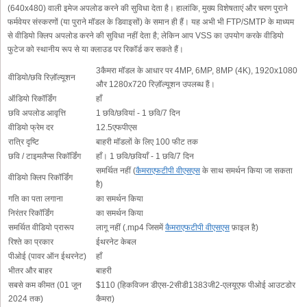
(640x480) वाली इमेज अपलोड करने की सुविधा देता है। हालांकि, मुख्य विशेषताएं और चरण पुराने
फर्मवेयर संस्करणों (या पुराने मॉडल के डिवाइसों) के समान ही हैं। यह अभी भी FTP/SMTP के माध्यम
से वीडियो क्लिप अपलोड करने की सुविधा नहीं देता है; लेकिन आप VSS का उपयोग करके वीडियो
फुटेज को स्थानीय रूप से या क्लाउड पर रिकॉर्ड कर सकते हैं।
3कैमरा मॉडल के आधार पर 4MP, 6MP, 8MP (4K), 1920x1080
वीडियो/छवि रिज़ॉल्यूशन
और 1280x720 रिज़ॉल्यूशन उपलब्ध हैं।
ऑडियो रिकॉर्डिंग
हाँ
छवि अपलोड आवृत्ति
1 छवि/छवियां - 1 छवि/7 दिन
वीडियो फ्रेम दर
12.5एफपीएस
रात्रि दृष्टि
बाहरी मॉडलों के लिए 100 फीट तक
छवि / टाइमलैप्स रिकॉर्डिंग
हाँ। 1 छवि/छवियाँ - 1 छवि/7 दिन
समर्थित नहीं (
कैमराएफटीपी वीएसएस
के साथ समर्थन किया जा सकता
वीडियो क्लिप रिकॉर्डिंग
है)
गति का पता लगाना
का समर्थन किया
निरंतर रिकॉर्डिंग
का समर्थन किया
समर्थित वीडियो प्रारूप
लागू नहीं (.mp4 जिसमें
कैमराएफटीपी वीएसएस
फ़ाइल है)
रिश्ते का प्रकार
ईथरनेट केबल
पीओई (पावर ऑन ईथरनेट)
हाँ
भीतर और बाहर
बाहरी
सबसे कम कीमत (01 जून
$110 (हिकविजन डीएस-2सीडी1383जी2-एलयूएफ पीओई आउटडोर
2024 तक)
कैमरा)