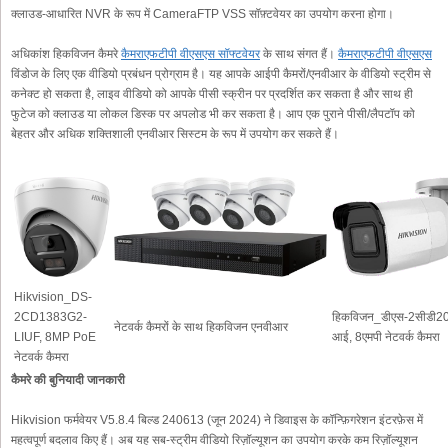
क्लाउड-आधारित NVR के रूप में CameraFTP VSS सॉफ़्टवेयर का उपयोग करना होगा।
अधिकांश हिकविजन कैमरे
कैमराएफटीपी वीएसएस सॉफ्टवेयर
के साथ संगत हैं।
कैमराएफटीपी वीएसएस
विंडोज के लिए एक वीडियो प्रबंधन प्रोग्राम है। यह आपके आईपी कैमरों/एनवीआर के वीडियो स्ट्रीम से
कनेक्ट हो सकता है, लाइव वीडियो को आपके पीसी स्क्रीन पर प्रदर्शित कर सकता है और साथ ही
फुटेज को क्लाउड या लोकल डिस्क पर अपलोड भी कर सकता है। आप एक पुराने पीसी/लैपटॉप को
बेहतर और अधिक शक्तिशाली एनवीआर सिस्टम के रूप में उपयोग कर सकते हैं।
Hikvision_DS-
2CD1383G2-
हिकविजन_डीएस-2सीडी2
नेटवर्क कैमरों के साथ हिकविजन एनवीआर
LIUF, 8MP PoE
आई, 8एमपी नेटवर्क कैमरा
नेटवर्क कैमरा
कैमरे की बुनियादी जानकारी
Hikvision फर्मवेयर V5.8.4 बिल्ड 240613 (जून 2024) ने डिवाइस के कॉन्फ़िगरेशन इंटरफ़ेस में
महत्वपूर्ण बदलाव किए हैं। अब यह सब-स्ट्रीम वीडियो रिज़ॉल्यूशन का उपयोग करके कम रिज़ॉल्यूशन