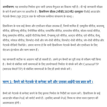
अस्वीकरण:
यह दस्तावेज़ निर्माता द्वारा जारी उत्पाद मैनुअल का विकल्प नहीं है। दी गई जानकारी मॉडल
के बारे में हमारे ज्ञान पर आधारित है।
हिकविजन डीएस-2सीडी1383जी2-एलयूएफ
पीओई आउटडोर
नेटवर्क कैमरा (जून 2024 तक के नवीनतम फर्मवेयर संस्करण के साथ)।
हिकविजन के पास कई कैमरा और एनवीआर मॉडल उपलब्ध हैं, जिनमें शामिल हैं: एक्यूसेंस सीरीज़, कलरव्यू
सीरीज़, डीपिनव्यू सीरीज़, पैनोरैमिक सीरीज़, परफॉर्मेंस सीरीज़, वायरलेस सीरीज़, सोलर-पावर्ड सीरीज़,
वैल्यू एक्सप्रेस सीरीज़, आईपी पीटीजेड कैमरे, टैन्डमव्यू प्रो सीरीज़, अल्ट्रा सीरीज़, प्रो सीरीज़, वैल्यू
सीरीज़, स्पेशल सीरीज़, विस्फोट-रोधी और जंग-रोधी सीरीज़, विस्फोट-रोधी सीरीज़, जंग-रोधी सीरीज़ और
नेटवर्क वीडियो रिकॉर्डर। हमारा मानना है कि सभी हिकविजन नेटवर्क कैमरों और एनवीआर के लिए
सेटअप इंटरफ़ेस और चरण समान हैं।
यह जानकारी सटीक या अद्यतन नहीं हो सकती है। हमने इन कैमरों का पूरी तरह से परीक्षण नहीं किया
है। कैमरे से संबंधित सभी समस्याओं के लिए उपयोगकर्ता निर्माता से संपर्क करें और CameraFTP
(क्लाउड सेवा/FTP) से संबंधित समस्याओं के लिए ही हमसे संपर्क करें।
चरण 1: कैमरे को नेटवर्क से कनेक्ट करें और उसका आईपी पता ज्ञात करें।
कैमरे को नेटवर्क से कनेक्ट करने के लिए कृपया निर्माता के निर्देशों का पालन करें। हिकविजन के कई
आउटडोर मॉडल PoE को सपोर्ट करते हैं। इसलिए आपको PoE स्विच या संगत पावर एडाप्टर की
आवश्यकता होगी।