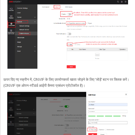
ऊपर दिए गए स्क्रीन में, ONVIF के लिए उपयोगकर्ता खाता जोड़ने के लिए 'जोड़ें' बटन पर क्लिक करें।
(ONVIF एक ओपन-स्टैंडर्ड आईपी कैमरा प्रबंधन प्रोटोकॉल है)।