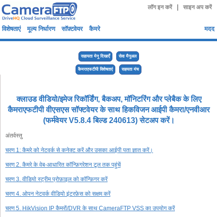
|
लॉग इन करें
साइन अप करें
विशेषताएं
मूल्य निर्धारण
सॉफ़्टवेयर
कैमरे
मदद
सहायता मेनू दिखाएँ
सेवा मैनुअल
कैमराएफटीपी विशेषताएं
सहयता मंच
क्लाउड वीडियो/इमेज रिकॉर्डिंग, बैकअप, मॉनिटरिंग और प्लेबैक के लिए
कैमराएफटीपी वीएसएस सॉफ्टवेयर के साथ हिकविजन आईपी कैमरा/एनवीआर
(फर्मवेयर V5.8.4 बिल्ड 240613) सेटअप करें।
अंतर्वस्तु
चरण 1: कैमरे को नेटवर्क से कनेक्ट करें और उसका आईपी पता ज्ञात करें।
चरण 2. कैमरे के वेब-आधारित कॉन्फ़िगरेशन टूल तक पहुंचें
चरण 3. वीडियो स्ट्रीम प्रोफ़ाइल को कॉन्फ़िगर करें
चरण 4. ओपन नेटवर्क वीडियो इंटरफ़ेस को सक्षम करें
चरण 5. HikVision IP कैमरों/DVR के साथ CameraFTP VSS का उपयोग करें