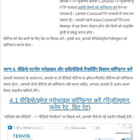
आपका FTP यूजरनेम आपका CameraFTP यूजरनेम है,
FTP पासवर्ड
आईपी कैमरों को कॉन्फ़िगर करें
पेज पर
उपलब्ध है। (आपका CameraFTP पासवर्ड भी काम कर
सकता है)। आपको पहले www.CameraFTP.com
वेबसाइट से एक कैमरा जोड़ना होगा और कैमरे को लाइसेंस
कुंजी से संबद्ध करना होगा।
सेटिंग्स को सेव करने के लिए सेव पर क्लिक करें। इसके बाद, आपको वीडियो/इमेज रेज़ोल्यूशन को
कॉन्फ़िगर करना होगा।
चरण 4. वीडियो स्ट्रीम प्रोफ़ाइल और छवि/वीडियो रिकॉर्डिंग विकल्प कॉन्फ़िगर करें
आपकी सदस्यता के आधार पर, आपको या तो वीडियो सेटिंग्स या इमेज स्नैपशॉट सेटिंग्स को कॉन्फ़िगर
करना होगा। आपको दोनों सेटिंग्स को कॉन्फ़िगर नहीं करना चाहिए, अन्यथा आपको दो अलग-अलग
कैमरा लाइसेंस खरीदने होंगे।
4.1 वीडियो/इमेज प्रोफाइल कॉन्फ़िगर करें (रिज़ॉल्यूशन,
फ्रेम रेट, बिट रेट)
"ऑडियो और वीडियो" --> "वीडियो पैरामीटर" पर क्लिक करें, आपको नीचे दी गई स्क्रीन दिखाई देगी।