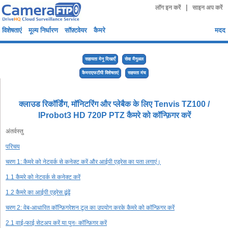
|
लॉग इन करें
साइन अप करें
विशेषताएं
मूल्य निर्धारण
सॉफ़्टवेयर
कैमरे
मदद
सहायता मेनू दिखाएँ
सेवा मैनुअल
कैमराएफटीपी विशेषताएं
सहयता मंच
क्लाउड रिकॉर्डिंग, मॉनिटरिंग और प्लेबैक के लिए Tenvis TZ100 /
IProbot3 HD 720P PTZ कैमरे को कॉन्फ़िगर करें
अंतर्वस्तु
परिचय
चरण 1: कैमरे को नेटवर्क से कनेक्ट करें और आईपी एड्रेस का पता लगाएं।
1.1 कैमरे को नेटवर्क से कनेक्ट करें
1.2 कैमरे का आईपी एड्रेस ढूंढें
चरण 2: वेब-आधारित कॉन्फ़िगरेशन टूल का उपयोग करके कैमरे को कॉन्फ़िगर करें
2.1 वाई-फाई सेटअप करें या पुनः कॉन्फ़िगर करें