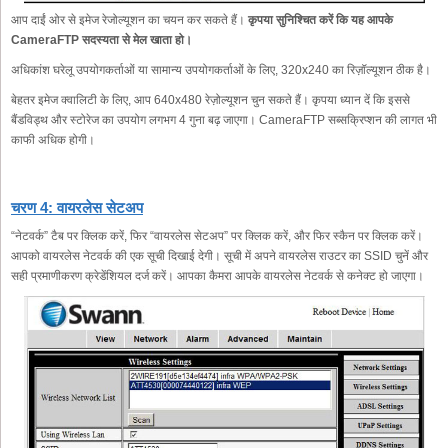
आप दाईं ओर से इमेज रेजोल्यूशन का चयन कर सकते हैं।
कृपया सुनिश्चित करें कि यह आपके
CameraFTP सदस्यता से मेल खाता हो।
अधिकांश घरेलू उपयोगकर्ताओं या सामान्य उपयोगकर्ताओं के लिए, 320x240 का रिज़ॉल्यूशन ठीक है।
बेहतर इमेज क्वालिटी के लिए, आप 640x480 रेज़ोल्यूशन चुन सकते हैं। कृपया ध्यान दें कि इससे
बैंडविड्थ और स्टोरेज का उपयोग लगभग 4 गुना बढ़ जाएगा। CameraFTP सब्सक्रिप्शन की लागत भी
काफी अधिक होगी।
चरण 4: वायरलेस सेटअप
“नेटवर्क” टैब पर क्लिक करें, फिर “वायरलेस सेटअप” पर क्लिक करें, और फिर स्कैन पर क्लिक करें।
आपको वायरलेस नेटवर्क की एक सूची दिखाई देगी। सूची में अपने वायरलेस राउटर का SSID चुनें और
सही प्रमाणीकरण क्रेडेंशियल दर्ज करें। आपका कैमरा आपके वायरलेस नेटवर्क से कनेक्ट हो जाएगा।