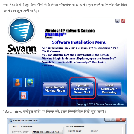
उसी नेटवर्क में मौजूद किसी पीसी से कैमरे का सॉफ्टवेयर सीडी डालें। ऐसा करने पर निम्नलिखित विंडो
अपने आप खुल जानी चाहिए।:
“SwannEye सर्च टूल खोलें” पर क्लिक करें, इससे निम्नलिखित विंडो खुल जाएगी।: