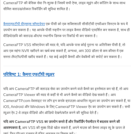
CameraFTP की बेसिक सेवा निःशुल्क है जिसमें सभी ऐप्स, लाइव व्यूइंग और कॉलिंग के साथ-साथ
सीमित क्लाउड/लोकल रिकॉर्डिंग की सुविधा शामिल है।
कैमराएफटीपी वीएसएस सॉफ्टवेयर
एक पीसी को एक शक्तिशाली सीसीटीवी एनवीआर सिस्टम के रूप में
उपयोग कर सकता है। यह आपके पीसी स्क्रीन पर लाइव कैमरा वीडियो प्रदर्शित कर सकता है, साथ ही
वीडियो/छवि को क्लाउड और/या स्थानीय डिस्क पर रिकॉर्ड भी कर सकता है।
CameraFTP VSS सॉफ़्टवेयर की मदद से, यदि आपके पास कोई पुराना या अतिरिक्त पीसी है, तो
आप एक महंगा NVR खरीदने का खर्च बचा सकते हैं; अन्यथा, आप 300 डॉलर से कम कीमत में एक
सस्ता लैपटॉप/पीसी खरीद सकते हैं। यह कई आईपी कैमरों और वेबकैमों को सपोर्ट कर सकता है।
परिशिष्ट 1: कैमरा एफटीपी व्यूअर
यदि आप CameraFTP की क्लाउड सेवा का उपयोग करने वाले कैमरे का इस्तेमाल कर रहे हैं, तो आप
CameraFTP Viewer की मदद से कहीं से भी अपने कैमरे का वीडियो देख सकते हैं। आप
CameraFTP.com वेबसाइट पर लॉग इन करके ब्राउज़र-आधारित व्यूअर का उपयोग कर सकते हैं, या
iOS, Android और Windows के लिए CameraFTP Viewer ऐप का उपयोग कर सकते हैं। सभी
व्यूअर ऐप 2-वे लाइव वीडियो और ऑडियो देखने/कॉल करने की सुविधा देते हैं।
यदि आप CameraFTP VSS का उपयोग करते हैं और रिकॉर्डिंग पैरामीटर में बदलाव करने की
आवश्यकता है,
आप VSS की मुख्य विंडो खोल सकते हैं, अपने माउस को कैमरा लाइव व्यू के ऊपर ले
जाएं, फिर पॉपअप टूलबार में एडिट आइकन पर क्लिक करें।: