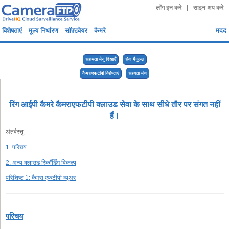
|
लॉग इन करें
साइन अप करें
विशेषताएं
मूल्य निर्धारण
सॉफ़्टवेयर
कैमरे
मदद
सहायता मेनू दिखाएँ
सेवा मैनुअल
कैमराएफटीपी विशेषताएं
सहयता मंच
रिंग आईपी कैमरे कैमराएफटीपी क्लाउड सेवा के साथ सीधे तौर पर संगत नहीं
हैं।
अंतर्वस्तु
1. परिचय
2. अन्य क्लाउड रिकॉर्डिंग विकल्प
परिशिष्ट 1: कैमरा एफटीपी व्यूअर
परिचय