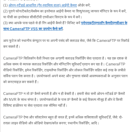
(1)
ओपन-स्टैंडर्ड आधारित (गैर-स्वामित्व वाला) आईपी कैमरा
ऑर्डर करें;
(2) पुराने फोन/टैबलेट/वेबकैम का इस्तेमाल आईपी कैमरा या शिशु/पालतू जानवर मॉनिटर के रूप में करें,
या पीसी का इस्तेमाल सीसीटीवी एनवीआर सिस्टम के रूप में करें।
(3) क्या आपके पास पहले से ही रिंग आईपी कैमरे हैं? विजिट करें
प्रोपराइटी/एनालॉग कैमरों/एनवीआर के
साथ CameraFTP VSS का उपयोग कैसे करें
.
आप फुटेज को स्थानीय कंप्यूटर पर या अपनी पसंद की क्लाउड सेवा, जैसे कि CameraFTP पर रिकॉर्ड
कर सकते हैं।
CameraFTP सिलिकॉन वैली स्थित एक अग्रणी क्लाउड रिकॉर्डिंग सेवा प्रदाता है। यह एक दशक से
अधिक समय से व्यापक क्लाउड रिकॉर्डिंग और मॉनिटरिंग सुविधाएँ प्रदान कर रहा है। CameraFTP
वीडियो रिकॉर्डिंग, इमेज रिकॉर्डिंग, टाइमलैप्स रिकॉर्डिंग और लोकल रिकॉर्डिंग सहित कई तरह के लचीले
सर्विस प्लान पेश करता है। उपयोगकर्ता अपने बजट और गुणवत्ता संबंधी आवश्यकताओं के अनुसार प्लान
को कस्टमाइज़ कर सकते हैं।
CameraFTP न तो IP कैमरे बनाती है और न ही बेचती है। हमारी सेवा सभी ओपन-स्टैंडर्ड IP कैमरों
और NVR के साथ संगत है। उपयोगकर्ताओं के पास IP कैमरों के कई विकल्प मौजूद हैं और वे किसी
विशिष्ट हार्डवेयर या सेवा प्रदाता तक सीमित नहीं हैं।
CameraFTP ऐप्स और सॉफ़्टवेयर बहुत ही सरल हैं; इनमें अधिक शक्तिशाली सुविधाएँ हैं, जैसे: दो-
तरफ़ा लाइव वीडियो और ऑडियो देखना/कॉल करना; स्थानीय रिकॉर्डिंग, आदि।