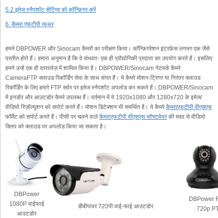
5.2 इमेज स्नैपशॉट सेटिंग्स को कॉन्फ़िगर करें
6. कैमरा एफटीपी व्यूअर
हमने DBPOWER और Sinocam कैमरों का परीक्षण किया। कॉन्फ़िगरेशन इंटरफ़ेस लगभग एक जैसे
प्रतीत होते हैं। हमारा अनुमान है कि वे संभवतः एक ही प्रौद्योगिकी प्रदाता का उपयोग करते हैं। इसलिए
हमने उन्हें एक ही दस्तावेज़ में शामिल किया है। DBPOWER/Sinocam नेटवर्क कैमरे
CameraFTP क्लाउड रिकॉर्डिंग सेवा के साथ संगत हैं। ये कैमरे मोशन-ट्रिगर या निरंतर क्लाउड
रिकॉर्डिंग के लिए हमारे FTP सर्वर पर इमेज स्नैपशॉट अपलोड कर सकते हैं। DBPOWER/Sinocam
में इनडोर और आउटडोर कैमरे उपलब्ध हैं। वर्तमान में ये 1920x1080 और 1280x720 के इमेज/
वीडियो रिज़ॉल्यूशन को सपोर्ट करते हैं। मोशन डिटेक्शन भी समर्थित है। ये कैमरे
कैमराएफटीपी वीएसएस
फॉर्मेट को सपोर्ट करते हैं। पीसी पर चलने वाले
कैमराएफटीपी वीएसएस सॉफ्टवेयर
की मदद से वीडियो
क्लिप को क्लाउड पर अपलोड किया जा सकता है।
DBPower
DBPower F
1080P वाईफाई
डीबीपावर 720पी वाई-फाई आउटडोर
720p P
आउटडोर