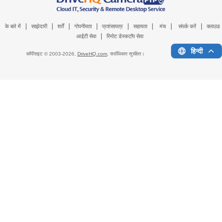
|
|
|
|
|
|
|
|
के बारे में
साझेदारी
शर्तें
गोपनीयता
प्रशंसापत्र
सहायता
मंच
संपर्क करें
क्लाउड
|
आईटी सेवा
रिमोट डेस्कटॉप सेवा
हिन्दी
कॉपीराइट © 2003-
2026,
DriveHQ.com
, सर्वाधिकार सुरक्षित।