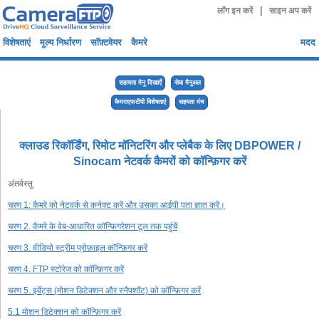
|
लॉग इन करें
साइन अप करें
विशेषताएं
मूल्य निर्धारण
सॉफ़्टवेयर
कैमरे
मदद
सहायता मेनू दिखाएँ
सेवा मैनुअल
कैमराएफटीपी विशेषताएं
सहयता मंच
क्लाउड रिकॉर्डिंग, रिमोट मॉनिटरिंग और प्लेबैक के लिए DBPOWER /
Sinocam नेटवर्क कैमरों को कॉन्फ़िगर करें
अंतर्वस्तु
चरण 1: कैमरे को नेटवर्क से कनेक्ट करें और उसका आईपी पता ज्ञात करें।
चरण 2. कैमरे के वेब-आधारित कॉन्फ़िगरेशन टूल तक पहुंचें
चरण 3. वीडियो स्ट्रीम प्रोफ़ाइल कॉन्फ़िगर करें
चरण 4. FTP स्टोरेज को कॉन्फ़िगर करें
चरण 5. इवेंट्स (मोशन डिटेक्शन और स्नैपशॉट) को कॉन्फ़िगर करें
5.1 मोशन डिटेक्शन को कॉन्फ़िगर करें