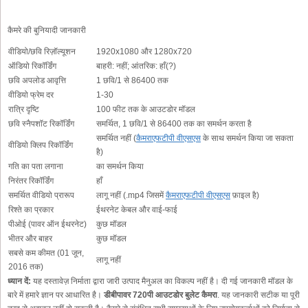
कैमरे की बुनियादी जानकारी
वीडियो/छवि रिज़ॉल्यूशन
1920x1080 और 1280x720
ऑडियो रिकॉर्डिंग
बाहरी: नहीं; आंतरिक: हाँ(?)
छवि अपलोड आवृत्ति
1 छवि/1 से 86400 तक
वीडियो फ्रेम दर
1-30
रात्रि दृष्टि
100 फीट तक के आउटडोर मॉडल
छवि स्नैपशॉट रिकॉर्डिंग
समर्थित, 1 छवि/1 से 86400 तक का समर्थन करता है
समर्थित नहीं (
कैमराएफटीपी वीएसएस
के साथ समर्थन किया जा सकता
वीडियो क्लिप रिकॉर्डिंग
है)
गति का पता लगाना
का समर्थन किया
निरंतर रिकॉर्डिंग
हाँ
समर्थित वीडियो प्रारूप
लागू नहीं (.mp4 जिसमें
कैमराएफटीपी वीएसएस
फ़ाइल है)
रिश्ते का प्रकार
ईथरनेट केबल और वाई-फाई
पीओई (पावर ऑन ईथरनेट)
कुछ मॉडल
भीतर और बाहर
कुछ मॉडल
सबसे कम कीमत (01 जून,
लागू नहीं
2016 तक)
ध्यान दें:
यह दस्तावेज़ निर्माता द्वारा जारी उत्पाद मैनुअल का विकल्प नहीं है। दी गई जानकारी मॉडल के
बारे में हमारे ज्ञान पर आधारित है।
डीबीपावर 720पी आउटडोर बुलेट कैमरा
. यह जानकारी सटीक या पूरी