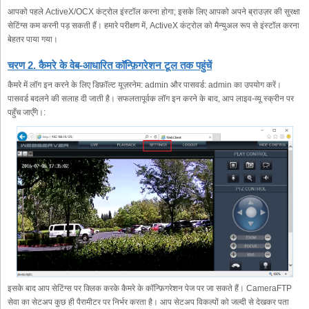
आपको पहले ActiveX/OCX कंट्रोल इंस्टॉल करना होगा; इसके लिए आपको अपने ब्राउज़र की सुरक्षा
सेटिंग्स कम करनी पड़ सकती हैं। हमारे परीक्षण में, ActiveX कंट्रोल को मैन्युअल रूप से इंस्टॉल करना
बेहतर पाया गया।
चरण 2. कैमरे के वेब-आधारित कॉन्फ़िगरेशन टूल तक पहुंचें
कैमरे में लॉग इन करने के लिए डिफ़ॉल्ट यूज़रनेम: admin और पासवर्ड: admin का उपयोग करें।
पासवर्ड बदलने की सलाह दी जाती है। सफलतापूर्वक लॉग इन करने के बाद, आप लाइव-व्यू स्क्रीन पर
पहुँच जाएँगे।:
इसके बाद आप सेटिंग्स पर क्लिक करके कैमरे के कॉन्फ़िगरेशन पेज पर जा सकते हैं। CameraFTP
सेवा का सेटअप कुछ ही पैरामीटर पर निर्भर करता है। आप सेटअप विकल्पों को जल्दी से देखकर पता