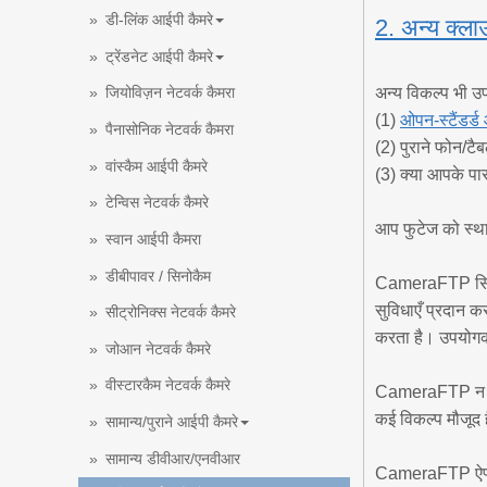
डी-लिंक आईपी कैमरे
2. अन्य क्लाउ
ट्रेंडनेट आईपी कैमरे
अन्य विकल्प भी उप
जियोविज़न नेटवर्क कैमरा
(1)
ओपन-स्टैंडर्ड
पैनासोनिक नेटवर्क कैमरा
(2) पुराने फोन/टै
वांस्कैम आईपी कैमरे
(3) क्या आपके पास
टेन्विस नेटवर्क कैमरे
आप फुटेज को स्थ
स्वान आईपी कैमरा
डीबीपावर / सिनोकैम
CameraFTP सिलिकॉ
सुविधाएँ प्रदान क
सीट्रोनिक्स नेटवर्क कैमरे
करता है। उपयोगकर
जोआन नेटवर्क कैमरे
वीस्टारकैम नेटवर्क कैमरे
CameraFTP न तो I
कई विकल्प मौजूद ह
सामान्य/पुराने आईपी कैमरे
सामान्य डीवीआर/एनवीआर
CameraFTP ऐप्स औ