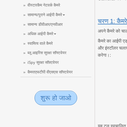
वीस्टारकैम नेटवर्क कैमरे
सामान्य/पुराने आईपी कैमरे
चरण 1: कैमरे
सामान्य डीवीआर/एनवीआर
अपने कैमरे को चा
अधिक आईपी कैमरे
कैमरे का आईपी एड्
स्वामित्व वाले कैमरे
और इंस्टॉलर चलाए
ब्लू आइरिस सुरक्षा सॉफ्टवेयर
करेगा।:
iSpy सुरक्षा सॉफ़्टवेयर
कैमराएफटीपी वीएसएस सॉफ्टवेयर
शुरू हो जाओ
यह टूल स्वचालित 