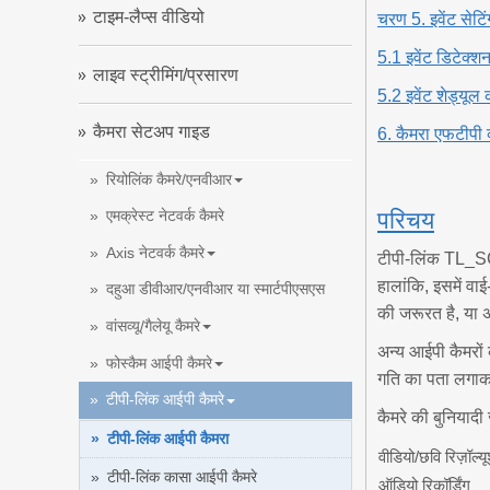
टाइम-लैप्स वीडियो
चरण 5. इवेंट सेटिंग
5.1 इवेंट डिटेक्शन
लाइव स्ट्रीमिंग/प्रसारण
5.2 इवेंट शेड्यूल क
कैमरा सेटअप गाइड
6. कैमरा एफटीपी व
रियोलिंक कैमरे/एनवीआर
परिचय
एमक्रेस्ट नेटवर्क कैमरे
Axis नेटवर्क कैमरे
टीपी-लिंक TL_SC
हालांकि, इसमें व
दहुआ डीवीआर/एनवीआर या स्मार्टपीएसएस
की जरूरत है, या
वांसव्यू/गैलेयू कैमरे
अन्य आईपी कैमरों
फोस्कैम आईपी कैमरे
गति का पता लगाक
टीपी-लिंक आईपी कैमरे
कैमरे की बुनियाद
टीपी-लिंक आईपी कैमरा
वीडियो/छवि रिज़ॉल्य
टीपी-लिंक कासा आईपी कैमरे
ऑडियो रिकॉर्डिंग