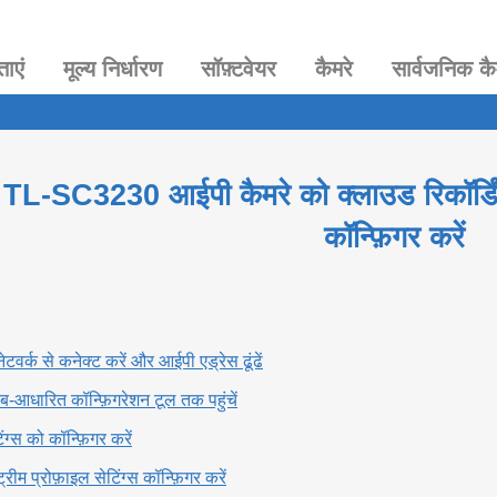
ताएं
मूल्य निर्धारण
सॉफ़्टवेयर
कैमरे
सार्वजनिक कै
 TL-SC3230 आईपी कैमरे को क्लाउड रिकॉर्डिंग
कॉन्फ़िगर करें
टवर्क से कनेक्ट करें और आईपी एड्रेस ढूंढें
ेब-आधारित कॉन्फ़िगरेशन टूल तक पहुंचें
्स को कॉन्फ़िगर करें
रीम प्रोफ़ाइल सेटिंग्स कॉन्फ़िगर करें