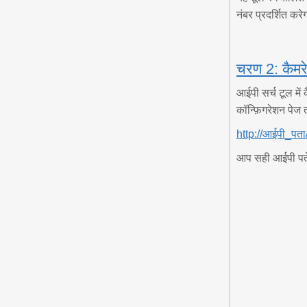
नंबर प्रदर्शित करे
चरण 2: कैमरे
आईपी सर्च टूल में
कॉन्फ़िगरेशन पेज 
http://आईपी_पता
आप सही आईपी पते क