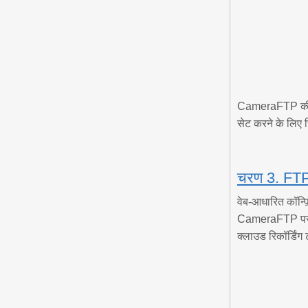
CameraFTP की सेव
सेट करने के लिए 
चरण 3. FTP स
वेब-आधारित कॉन्फ़
CameraFTP पर खा
क्लाउड रिकॉर्डिं