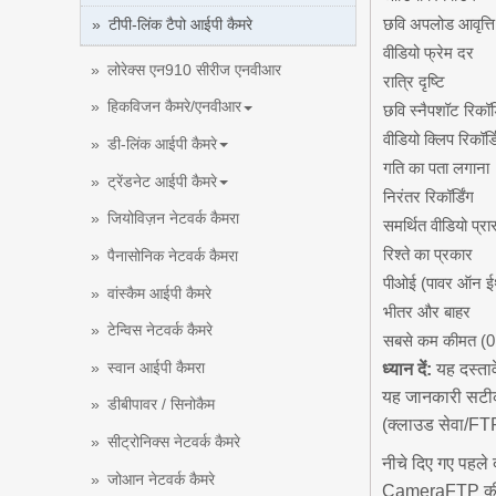
छवि अपलोड आवृत्ति
टीपी-लिंक टैपो आईपी कैमरे
वीडियो फ्रेम दर
लोरेक्स एन910 सीरीज एनवीआर
रात्रि दृष्टि
हिकविजन कैमरे/एनवीआर
छवि स्नैपशॉट रिकॉर्ड
वीडियो क्लिप रिकॉर्ड
डी-लिंक आईपी कैमरे
गति का पता लगाना
ट्रेंडनेट आईपी कैमरे
निरंतर रिकॉर्डिंग
जियोविज़न नेटवर्क कैमरा
समर्थित वीडियो प्रा
रिश्ते का प्रकार
पैनासोनिक नेटवर्क कैमरा
पीओई (पावर ऑन ई
वांस्कैम आईपी कैमरे
भीतर और बाहर
टेन्विस नेटवर्क कैमरे
सबसे कम कीमत (
स्वान आईपी कैमरा
ध्यान दें:
यह दस्तावे
यह जानकारी सटीक 
डीबीपावर / सिनोकैम
(क्लाउड सेवा/FTP
सीट्रोनिक्स नेटवर्क कैमरे
नीचे दिए गए पहले 
जोआन नेटवर्क कैमरे
CameraFTP की से