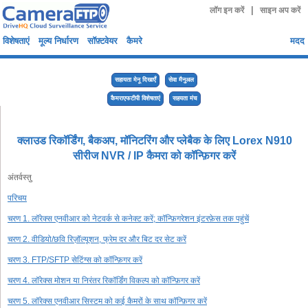
|
लॉग इन करें
साइन अप करें
विशेषताएं
मूल्य निर्धारण
सॉफ़्टवेयर
कैमरे
मदद
सहायता मेनू दिखाएँ
सेवा मैनुअल
कैमराएफटीपी विशेषताएं
सहयता मंच
क्लाउड रिकॉर्डिंग, बैकअप, मॉनिटरिंग और प्लेबैक के लिए Lorex N910
सीरीज NVR / IP कैमरा को कॉन्फ़िगर करें
अंतर्वस्तु
परिचय
चरण 1. लॉरेक्स एनवीआर को नेटवर्क से कनेक्ट करें; कॉन्फ़िगरेशन इंटरफ़ेस तक पहुंचें
चरण 2. वीडियो/छवि रिज़ॉल्यूशन, फ्रेम दर और बिट दर सेट करें
चरण 3. FTP/SFTP सेटिंग्स को कॉन्फ़िगर करें
चरण 4. लॉरेक्स मोशन या निरंतर रिकॉर्डिंग विकल्प को कॉन्फ़िगर करें
चरण 5. लॉरेक्स एनवीआर सिस्टम को कई कैमरों के साथ कॉन्फ़िगर करें