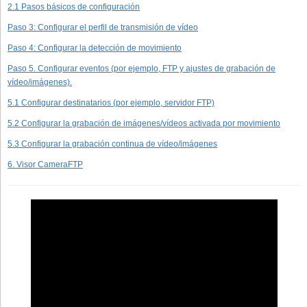
2.1 Pasos básicos de configuración
Paso 3: Configurar el perfil de transmisión de vídeo
Paso 4: Configurar la detección de movimiento
Paso 5. Configurar eventos (por ejemplo, FTP y ajustes de grabación de
vídeo/imágenes).
5.1 Configurar destinatarios (por ejemplo, servidor FTP)
5.2 Configurar la grabación de imágenes/vídeos activada por movimiento
5.3 Configurar la grabación continua de vídeo/imágenes
6. Visor CameraFTP