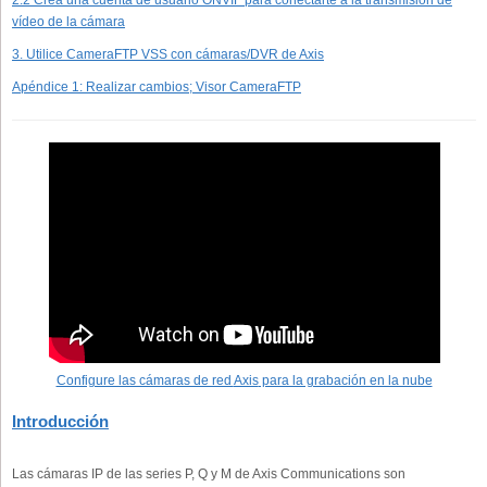
2.2 Crea una cuenta de usuario ONVIF para conectarte a la transmisión de
vídeo de la cámara
3. Utilice CameraFTP VSS con cámaras/DVR de Axis
Apéndice 1: Realizar cambios; Visor CameraFTP
Configure las cámaras de red
Axis
para la grabación en la nube
Introducción
Las cámaras IP de las series P, Q y M de Axis Communications son