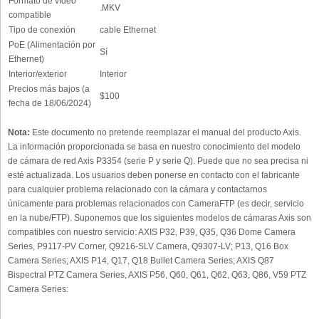
Formato de vídeo
.MKV
compatible
Tipo de conexión
cable Ethernet
PoE (Alimentación por
Sí
Ethernet)
Interior/exterior
Interior
Precios más bajos (a
$100
fecha de 18/06/2024)
Nota:
Este documento no pretende reemplazar el manual del producto Axis.
La información proporcionada se basa en nuestro conocimiento del modelo
de cámara de red Axis P3354 (serie P y serie Q). Puede que no sea precisa ni
esté actualizada. Los usuarios deben ponerse en contacto con el fabricante
para cualquier problema relacionado con la cámara y contactarnos
únicamente para problemas relacionados con CameraFTP (es decir, servicio
en la nube/FTP). Suponemos que los siguientes modelos de cámaras Axis son
compatibles con nuestro servicio: AXIS P32, P39, Q35, Q36 Dome Camera
Series, P9117-PV Corner, Q9216-SLV Camera, Q9307-LV; P13, Q16 Box
Camera Series; AXIS P14, Q17, Q18 Bullet Camera Series; AXIS Q87
Bispectral PTZ Camera Series, AXIS P56, Q60, Q61, Q62, Q63, Q86, V59 PTZ
Camera Series: