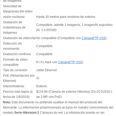
de imágenes
Velocidad de
fotogramas del vídeo
visión nocturna
Hasta 30 metros para modelos de exterior
Grabación de
Compatible, admite 1 imagen/s, 1 imagen/N segundos
instantáneas de
(N: 1 a 65536)
imágenes
Grabación de videoclip
No compatible (Compatible con
CámaraFTP VSS
)
Detección de
Compatible
movimiento
Grabación continua
Compatible
Formato de vídeo
N / A (.mp4 con
CámaraFTP VSS
)
compatible
Tipo de conexión
cable Ethernet
PoE (Alimentación por
Sí
Ethernet)
Interior/exterior
Exterior
Precios más bajos (a
$119.99 (Cámara de exterior Hikvision DS-2CD2032-I
fecha de 1/6/2016)
de 3 MP con PoE)
Nota:
Este documento no pretende sustituir el manual del producto del
fabricante. La información proporcionada se basa en nuestro conocimiento del
modelo
Serie Hikvision 2
Cámaras de red. La información puede no ser