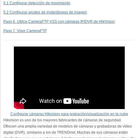
5.1 Configurar detección de movimiento
5.2 Configurar ajustes de instantáneas de imagen
Paso 6. Utilice CameraFTP VSS con cámaras IP/DVR de HikVision
Paso 7. Visor CameraFTP
Configurar cámaras Hikvision para grabación/visualización en la nube
Hikvision es uno de los mayores fabricantes de cámaras de seguridad.
Ofrecen una amplia variedad de modelos de cámaras y grabadoras de vídeo
digital (DVR), similares a los de TRENDnet. Muchas de sus cámaras están