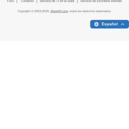
|
|
|
Foro
Contacto
Servicio de TI en la nube
Servicio de Escritorio Remoto
Copyright © 2003-
2026,
DriveHQ.com
, todos los derechos reservados.
Español