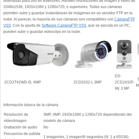
diseñadas para uso en exteriores. Admiten resoluciones de imagen y vídeo de
2048x1536, 1920x1080 y 1280x720, o superiores. Todas sus cámaras
permiten subir y guardar instantáneas de imágenes en un servidor FTP en la
nube. Al parecer, la mayoría de sus cámaras son compatibles con
CámaraFTP
VSS
. Con la ayuda de
Software CameraFTP VSS
, que se ejecuta en un PC,
pueden subir o guardar videoclips en la nube.
DS-
D
2CD2T42WD-I5, 4MP
2CD2032-I, 3MP
2CD2432F-
M
IW, 3 MP
Información básica de la cámara
Resolución de
3MP, 4MP, 1920x1080 y 1280x720 dependiendo del
vídeo/imagen
modelo de cámara
Grabación de audio
No
Frecuencia de subida
1 imagen/es, 1 imagen/N segundos (N: 1 a 65536)