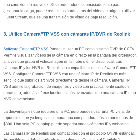
una conexión de red veloz. Si su ordenador es demasiado lento para
gestionar la carga, puede reducir los parámetros del vídeo de origen o utilizar
Fluent Stream, que es una transmisión de vídeo de baja resolución.
3. Utilice CameraFTP VSS con cámaras IP/DVR de Reolink
Software CameraFTP VSS
Puede utilizar un PC como sistema DVR de CCTV.
Permite visualizar vídeos de la cámara en directo en la pantalla del ordenador,
a la vez que graba el vídeo/imagen en la nube o en el disco local. Las
cámaras IP y los NVR de Reolink son compatibles con el software CameraFTP
VSS. Configurar CameraFTP VSS con una cámara IP de Reolink es más
sencillo que subir los archivos directamente desde la cámara. CameraFTP
VSS admite la grabación de imágenes y vídeo con prácticamente cualquier
parámetro; además, ofrece funciones más avanzadas que una cámara IP o un
NVR convencional.
La desventaja es que requiere una PC; pero puedes usar una PC vieja, de
repuesto o que ya tengas, o comprar una computadora básica por menos de
$300. Una sola PC o laptop puede soportar varias cámaras IP y webcams.
Las cámaras IP de Reolink son compatibles con el protocolo ONVIF estándar.
Es posible que deba habilitarlo manualmente. Consulte el Capítulo 1.