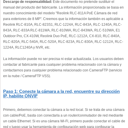
Descargo de responsabilidad:
Este documento no pretende sustituir el
manual del producto del fabricante. La información proporcionada se basa en
nuestro conocimiento del modelo "Reolink RLC-811A PoE Cámara de red
para exteriores de 8 MP". Creemos que la información también es aplicable a
Reolink RLC-810A, RLC-823S1, RLC-1224A, RLC-843A, RLC-1240A, RLC-
843A, RLC-833A RLC-811WA, RLC-810WA, RLC-843WA, RLC-510WA, E1
Outdoor Pro, CX-410W, Reolink Duo PoE, RLC-1212A, CX-810, RLC-840A,
RLC-820A, RLC-540A, RLC-520A, RLC-823A, RLC-830A, RLC-1212A, RLC-
1224A, RLC1240A y NVR, etc.
La información puede no ser precisa ni estar actualizada. Los usuarios deben
contactar al fabricante para cualquier problema relacionado con la cámara y
contactarnos para cualquier problema relacionado con CameraFTP (servicio
en la nube / CameraFTP VSS).
Paso 1: Conecte la cámara a la red, encuentre su dirección
IP, habilite ONVIF
Primero, debemos conectar la cámara a la red local. Si se trata de una cámara
con cable/PoE, basta con conectarla a un router/conmutador de red mediante
un cable Ethernet. Si es una cámara Wi-Fi, primero puede conectar el cable de
red y luego usar la herramienta de configuración web para configurar la