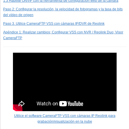
1.3 Habilite ONVIF con la herramienta de configuración web de la cámara
Paso 2: Configurar la resolución, la velocidad de fotogramas y la tasa de bits
del vídeo de origen
Paso 3. Utilice CameraFTP VSS con cámaras IP/DVR de Reolink
Apéndice 1: Realizar cambios; Configurar VSS con NVR / Reolink Duo; Visor
CameraFTP
Utilice el software CameraFTP VSS con cámaras IP Reolink para
grabación/visualización en la nube