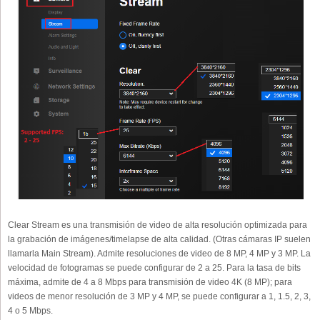
Clear Stream es una transmisión de video de alta resolución optimizada para
la grabación de imágenes/timelapse de alta calidad. (Otras cámaras IP suelen
llamarla Main Stream). Admite resoluciones de video de 8 MP, 4 MP y 3 MP. La
velocidad de fotogramas se puede configurar de 2 a 25. Para la tasa de bits
máxima, admite de 4 a 8 Mbps para transmisión de video 4K (8 MP); para
videos de menor resolución de 3 MP y 4 MP, se puede configurar a 1, 1.5, 2, 3,
4 o 5 Mbps.