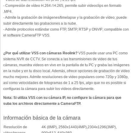
- Compresión de vídeo H.264 / H.265, permite subir videoclips en formato
.MP4.
- Admite la grabación de imágenes/timelapse y la grabación de vídeo; puede
subir directamente las grabaciones a la nube.
- Admite protocolos estándar como FTP, SMTP, RTSP y ONVIF; compatible con
el software CameraFTP VSS.
¿Por qué utilizar VSS con cámaras Reolink?
VSS puede usar una PC como
sistema NVR de CCTV. Se conecta a las transmisiones de video de tus
cámaras, muestra videos en vivo en la pantalla de tu PC y graba las imágenes
en la nube y en tu disco local. Además, ofrece opciones de grabación de video
mucho mejores. Admite resoluciones de video populares como 720p y 1080p,
así como velocidades de fotogramas de 1 a 25 fps, algo que no es posible si
configuras la cámara para subir los videos directamente.
Nota: Si utiliza VSS con su cámara IP, no configure la cámara para que
suba los archivos directamente a CameraFTP.
Información básica de la cámara
Resolución de
4K (8MP), 2560x1440(4MP),2304x1296(3MP),