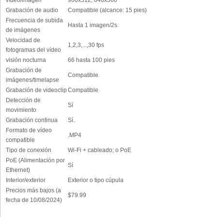
vídeo/imagen
900x512, 640x360
Grabación de audio
Compatible (alcance: 15 pies)
Frecuencia de subida
Hasta 1 imagen/2s.
de imágenes
Velocidad de
1,2,3,...,30 fps
fotogramas del vídeo
visión nocturna
66 hasta 100 pies
Grabación de
Compatible
imágenes/timelapse
Grabación de videoclip
Compatible
Detección de
Sí
movimiento
Grabación continua
Sí.
Formato de vídeo
.MP4
compatible
Tipo de conexión
Wi-Fi + cableado; o PoE
PoE (Alimentación por
Sí
Ethernet)
Interior/exterior
Exterior o tipo cúpula
Precios más bajos (a
$79.99
fecha de 10/08/2024)