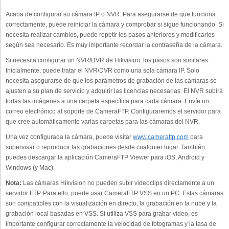
Acaba de configurar su cámara IP o NVR. Para asegurarse de que funciona
correctamente, puede reiniciar la cámara y comprobar si sigue funcionando. Si
necesita realizar cambios, puede repetir los pasos anteriores y modificarlos
según sea necesario. Es muy importante recordar la contraseña de la cámara.
Si necesita configurar un NVR/DVR de Hikvision, los pasos son similares.
Inicialmente, puede tratar el NVR/DVR como una sola cámara IP. Solo
necesita asegurarse de que los parámetros de grabación de las cámaras se
ajusten a su plan de servicio y adquirir las licencias necesarias. El NVR subirá
todas las imágenes a una carpeta específica para cada cámara. Envíe un
correo electrónico al soporte de CameraFTP. Configuraremos el servidor para
que cree automáticamente varias carpetas para las cámaras del NVR.
Una vez configurada la cámara, puede visitar
www.cameraftp.com
para
supervisar o reproducir las grabaciones desde cualquier lugar. También
puedes descargar la aplicación CameraFTP Viewer para iOS, Android y
Windows (y Mac).
Nota:
Las cámaras Hikvision no pueden subir videoclips directamente a un
servidor FTP. Para ello, puede usar CameraFTP VSS en un PC. Estas cámaras
son compatibles con la visualización en directo, la grabación en la nube y la
grabación local basadas en VSS. Si utiliza VSS para grabar vídeo, es
importante configurar correctamente la velocidad de fotogramas y la tasa de