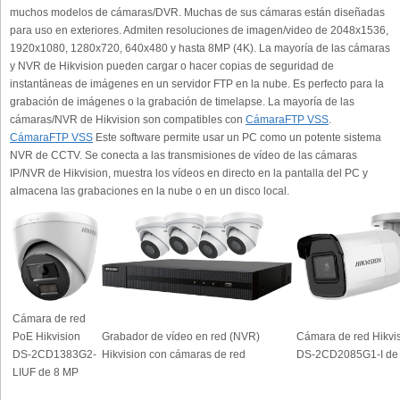
muchos modelos de cámaras/DVR. Muchas de sus cámaras están diseñadas
para uso en exteriores. Admiten resoluciones de imagen/video de 2048x1536,
1920x1080, 1280x720, 640x480 y hasta 8MP (4K). La mayoría de las cámaras
y NVR de Hikvision pueden cargar o hacer copias de seguridad de
instantáneas de imágenes en un servidor FTP en la nube. Es perfecto para la
grabación de imágenes o la grabación de timelapse. La mayoría de las
cámaras/NVR de Hikvision son compatibles con
CámaraFTP VSS
.
CámaraFTP VSS
Este software permite usar un PC como un potente sistema
NVR de CCTV. Se conecta a las transmisiones de vídeo de las cámaras
IP/NVR de Hikvision, muestra los vídeos en directo en la pantalla del PC y
almacena las grabaciones en la nube o en un disco local.
Cámara de red
PoE Hikvision
Grabador de vídeo en red (NVR)
Cámara de red Hikvi
DS-2CD1383G2-
Hikvision con cámaras de red
DS-2CD2085G1-I de
LIUF de 8 MP