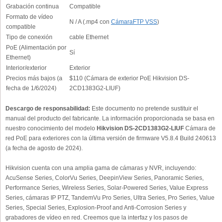
Grabación continua
Compatible
Formato de vídeo
N / A (.mp4 con
CámaraFTP VSS
)
compatible
Tipo de conexión
cable Ethernet
PoE (Alimentación por
Sí
Ethernet)
Interior/exterior
Exterior
Precios más bajos (a
$110 (Cámara de exterior PoE Hikvision DS-
fecha de 1/6/2024)
2CD1383G2-LIUF)
Descargo de responsabilidad:
Este documento no pretende sustituir el
manual del producto del fabricante. La información proporcionada se basa en
nuestro conocimiento del modelo
Hikvision DS-2CD1383G2-LIUF
Cámara de
red PoE para exteriores con la última versión de firmware V5.8.4 Build 240613
(a fecha de agosto de 2024).
Hikvision cuenta con una amplia gama de cámaras y NVR, incluyendo:
AcuSense Series, ColorVu Series, DeepinView Series, Panoramic Series,
Performance Series, Wireless Series, Solar-Powered Series, Value Express
Series, cámaras IP PTZ, TandemVu Pro Series, Ultra Series, Pro Series, Value
Series, Special Series, Explosion-Proof and Anti-Corrosion Series y
grabadores de vídeo en red. Creemos que la interfaz y los pasos de