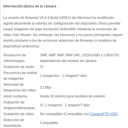
Información básica de la cámara
La versión de firmware V5.8.4 Build 240613 de Hikvision ha modificado
significativamente la interfaz de configuración del dispositivo. Ahora permite
cargar imágenes de baja resolución (640x480) mediante la resolución de
vídeo Sub-Stream. Sin embargo, las funciones y los pasos principales siguen
siendo similares a los de versiones anteriores de firmware (o modelos de
dispositivos anteriores).
Resolución de
3MP, 4MP, 6MP, 8MP (4K), 1920x1080 y 1280x720
vídeo/imagen
dependiendo del modelo de cámara
Grabación de audio
Sí
Frecuencia de subida
1 imagen/es - 1 imagen/7 días
de imágenes
Velocidad de
12.5fps
fotogramas del vídeo
visión nocturna
Hasta 30 metros para modelos de exterior
Grabación de
Sí. 1 imagen/s - 1 imagen/7 días
imágenes/timelapse
Grabación de vídeo
No compatible (Compatible con
CámaraFTP VSS
)
Detección de
Compatible
movimiento