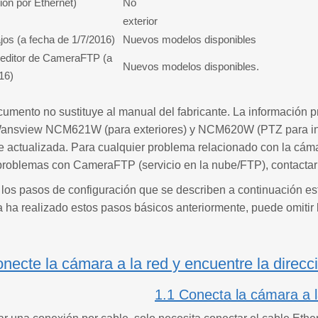
ón por Ethernet)
No
exterior
os (a fecha de 1/7/2016)
Nuevos modelos disponibles
l editor de CameraFTP (a
Nuevos modelos disponibles.
16)
umento no sustituye al manual del fabricante. La información 
ansview NCM621W (para exteriores) y NCM620W (PTZ para inter
actualizada. Para cualquier problema relacionado con la cámar
 problemas con CameraFTP (servicio en la nube/FTP), contacta
 los pasos de configuración que se describen a continuación e
ya ha realizado estos pasos básicos anteriormente, puede omitir 
necte la cámara a la red y encuentre la direcc
1.1 Conecta la cámara a l