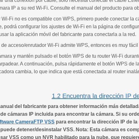
zar una conexión por cable, solo necesita conectar el cable Ether
mara IP a su red Wi-Fi. Consulte el manual del producto para ob
er Wi-Fi no es compatible con WPS, primero puede conectar la c
, podrá configurar los ajustes de Wi-Fi en la página de confi
sar la aplicación móvil del fabricante para conectarla a la red.
o de acceso/enrutador Wi-Fi admite WPS, entonces es muy fácil c
ámara y mantén pulsado el botón WPS de tu router Wi-Fi duran
rpadear. A continuación, pulsa rápidamente el botón WPS de 
icadora cambia, lo que indica que está conectada al router inalá
1.2 Encuentra la dirección IP d
anual del fabricante para obtener información más detallad
de cámaras IP incluida para encontrar la cámara. Si su or
ftware CameraFTP VSS
para encontrar la dirección IP de la
 puede detener/desinstalar VSS. Nota: Esta cámara es comp
sar VSS como un NVR habilitado para la nube, que requier