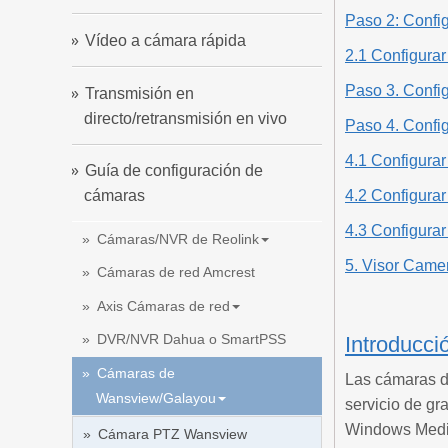
Paso 2: Confi
Vídeo a cámara rápida
2.1 Configurar
Paso 3. Config
Transmisión en
directo/retransmisión en vivo
Paso 4. Config
4.1 Configurar
Guía de configuración de
4.2 Configurar
cámaras
4.3 Configura
Cámaras/NVR de Reolink
5. Visor Cam
Cámaras de red Amcrest
Axis Cámaras de red
DVR/NVR Dahua o SmartPSS
Introducci
Cámaras de
Las cámaras d
Wansview/Galayou
servicio de g
Windows Media
Cámara PTZ Wansview