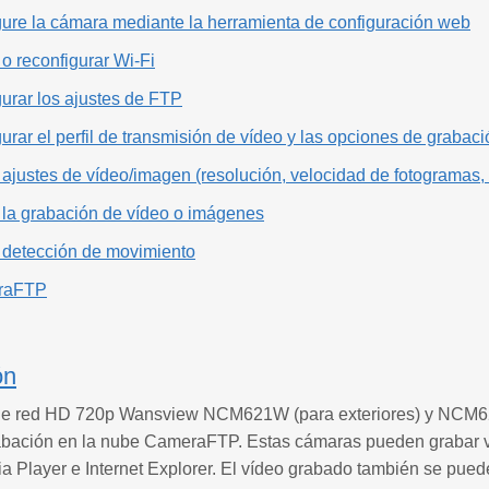
gure la cámara mediante la herramienta de configuración web
 o reconfigurar Wi-Fi
urar los ajustes de FTP
urar el perfil de transmisión de vídeo y las opciones de graba
 ajustes de vídeo/imagen (resolución, velocidad de fotogramas, 
 la grabación de vídeo o imágenes
r detección de movimiento
eraFTP
ón
e red HD 720p Wansview NCM621W (para exteriores) y NCM620
rabación en la nube CameraFTP. Estas cámaras pueden grabar vi
 Player e Internet Explorer. El vídeo grabado también se pue