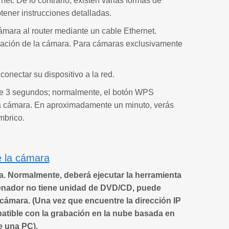
net. De lo contrario, existen varias formas de
tener instrucciones detalladas.
ámara al router mediante un cable Ethernet.
guración de la cámara. Para cámaras exclusivamente
onectar su dispositivo a la red.
te 3 segundos; normalmente, el botón WPS
la cámara. En aproximadamente un minuto, verás
mbrico.
e la cámara
a. Normalmente, deberá ejecutar la herramienta
denador no tiene unidad de DVD/CD, puede
 cámara. (Una vez que encuentre la dirección IP
atible con la grabación en la nube basada en
e una PC).