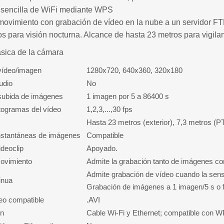
 sencilla de WiFi mediante WPS
movimiento con grabación de vídeo en la nube a un servidor F
os para visión nocturna. Alcance de hasta 23 metros para vigila
ásica de la cámara
vídeo/imagen
1280x720, 640x360, 320x180
udio
No
subida de imágenes
1 imagen por 5 a 86400 s
togramas del vídeo
1,2,3,...,30 fps
Hasta 23 metros (exterior), 7,3 metros (PT
nstantáneas de imágenes
Compatible
deoclip
Apoyado.
ovimiento
Admite la grabación tanto de imágenes co
Admite grabación de vídeo cuando la sensi
inua
Grabación de imágenes a 1 imagen/5 s o fr
eo compatible
.AVI
ón
Cable Wi-Fi y Ethernet; compatible con 