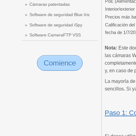
PoE (Alimentaci
Cámaras patentadas
Interior/exterior
Software de seguridad Blue Iris
Precios más baj
Calificación de
Software de seguridad iSpy
fecha de 1/7/20
Software CameraFTP VSS
Nota:
Este doc
las cámaras W
Comience
completamente 
y, en caso de
La mayoría de
sencillos. Si 
Paso 1: Co