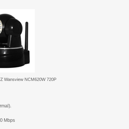
TZ Wansview NCM620W 720P
rmal).
50 Mbps