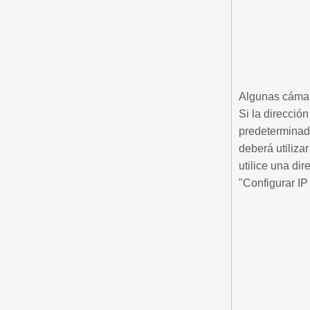
Algunas cámar
Si la direcció
predeterminad
deberá utiliza
utilice una di
"Configurar I