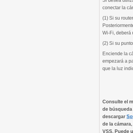
Si desea utili
conectar la cá
(1) Si su rout
Posteriormente
Wi-Fi, deberá u
(2) Si su punt
Enciende la c
empezará a pa
que la luz ind
Consulte el m
de búsqueda 
descargar
So
de la cámara,
VSS. Puede u