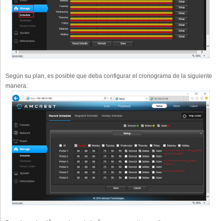
Según su plan, es posible que deba configurar el cronograma de la siguiente
manera: