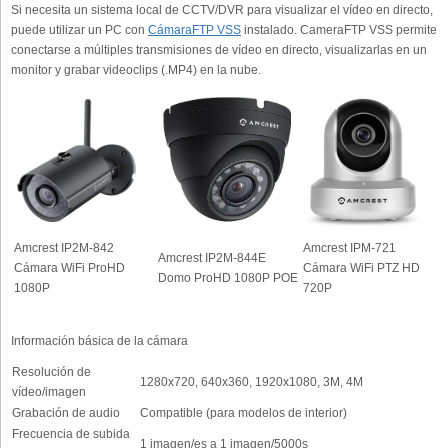
Si necesita un sistema local de CCTV/DVR para visualizar el vídeo en directo,
puede utilizar un PC con
CámaraFTP VSS
instalado. CameraFTP VSS permite
conectarse a múltiples transmisiones de vídeo en directo, visualizarlas en un
monitor y grabar videoclips (.MP4) en la nube.
Amcrest IP2M-842
Amcrest IPM-721
Amcrest IP2M-844E
Cámara WiFi ProHD
Cámara WiFi PTZ HD
Domo ProHD 1080P POE
1080P
720P
Información básica de la cámara
Resolución de
1280x720, 640x360, 1920x1080, 3M, 4M
vídeo/imagen
Grabación de audio
Compatible (para modelos de interior)
Frecuencia de subida
1 imagen/es a 1 imagen/5000s