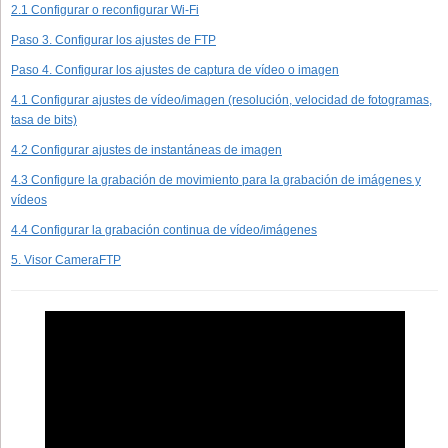
2.1 Configurar o reconfigurar Wi-Fi
Paso 3. Configurar los ajustes de FTP
Paso 4. Configurar los ajustes de captura de vídeo o imagen
4.1 Configurar ajustes de vídeo/imagen (resolución, velocidad de fotogramas,
tasa de bits)
4.2 Configurar ajustes de instantáneas de imagen
4.3 Configure la grabación de movimiento para la grabación de imágenes y
vídeos
4.4 Configurar la grabación continua de vídeo/imágenes
5. Visor CameraFTP