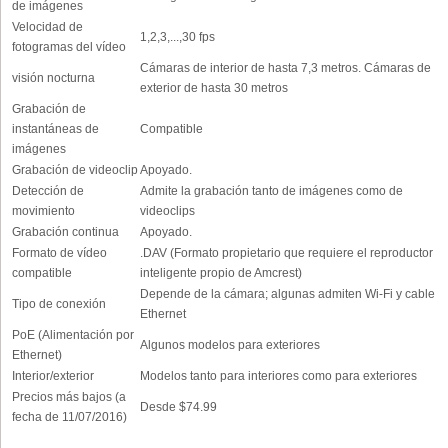
de imágenes
Velocidad de
1,2,3,...,30 fps
fotogramas del vídeo
Cámaras de interior de hasta 7,3 metros. Cámaras de
visión nocturna
exterior de hasta 30 metros
Grabación de
instantáneas de
Compatible
imágenes
Grabación de videoclip
Apoyado.
Detección de
Admite la grabación tanto de imágenes como de
movimiento
videoclips
Grabación continua
Apoyado.
Formato de vídeo
.DAV (Formato propietario que requiere el reproductor
compatible
inteligente propio de Amcrest)
Depende de la cámara; algunas admiten Wi-Fi y cable
Tipo de conexión
Ethernet
PoE (Alimentación por
Algunos modelos para exteriores
Ethernet)
Interior/exterior
Modelos tanto para interiores como para exteriores
Precios más bajos (a
Desde $74.99
fecha de 11/07/2016)