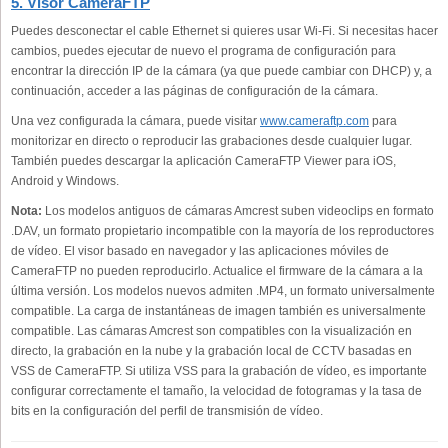
5. Visor CameraFTP
Puedes desconectar el cable Ethernet si quieres usar Wi-Fi. Si necesitas hacer
cambios, puedes ejecutar de nuevo el programa de configuración para
encontrar la dirección IP de la cámara (ya que puede cambiar con DHCP) y, a
continuación, acceder a las páginas de configuración de la cámara.
Una vez configurada la cámara, puede visitar
www.cameraftp.com
para
monitorizar en directo o reproducir las grabaciones desde cualquier lugar.
También puedes descargar la aplicación CameraFTP Viewer para iOS,
Android y Windows.
Nota:
Los modelos antiguos de cámaras Amcrest suben videoclips en formato
.DAV, un formato propietario incompatible con la mayoría de los reproductores
de vídeo. El visor basado en navegador y las aplicaciones móviles de
CameraFTP no pueden reproducirlo. Actualice el firmware de la cámara a la
última versión. Los modelos nuevos admiten .MP4, un formato universalmente
compatible. La carga de instantáneas de imagen también es universalmente
compatible. Las cámaras Amcrest son compatibles con la visualización en
directo, la grabación en la nube y la grabación local de CCTV basadas en
VSS de CameraFTP. Si utiliza VSS para la grabación de vídeo, es importante
configurar correctamente el tamaño, la velocidad de fotogramas y la tasa de
bits en la configuración del perfil de transmisión de vídeo.