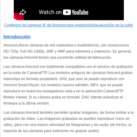
Configure las cámaras IP de Amcrest para grabación/visualización en la nube
Introducción
Amcrest ofrece cámaras de red cableadas e inalámbricas, con resoluciones
HD 720p, Full HD 1080p, 3MP y 4MP, para interiores y exteriores. En general,
las cámaras Amcrest tienen una excelente calidad de fabricación.
Las cámaras Amcrest son totalmente compatibles con el servicio de grabación
en la nube de CameraFTP. Los modelos antiguos de cámaras Amcrest graban
videoclips en formato propietario .DAV, que solo se puede reproducir con
Amcrest Smart Player; los modelos nuevos admiten .MP4, que se puede
reproducir en todos los navegadores web y en la aplicación CameraFTP
Mobile Viewer. Si su cámara graba en formato .DAV, intente actualizar el
firmware a la última versión.
Las cámaras Amcrest también permiten grabar imágenes, de forma similar a la
grabación de vídeo. Las imágenes grabadas se pueden reproducir como un
vídeo, pero con una menor velocidad de fotogramas y sin audio (de hecho, la
mayoría de las cámaras para exteriores no graban audio).