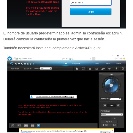
El nombre de usuario predeterminado es: admin, la contraseña es: admin.
Deberá cambiar la contraseña la primera vez que inicie sesión.
También necesitará instalar el complemento ActiveX/Plug-in: