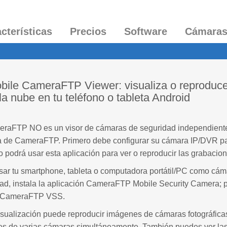
cterísticas
Precios
Software
Cámara
obile CameraFTP Viewer: visualiza o reproduc
la nube en tu teléfono o tableta Android
eraFTP NO es un visor de cámaras de seguridad independiente.
a de CameraFTP. Primero debe configurar su cámara IP/DVR pa
odrá usar esta aplicación para ver o reproducir las grabacion
ar tu smartphone, tableta o computadora portátil/PC como cám
ad, instala la aplicación CameraFTP Mobile Security Camera;
re CameraFTP VSS.
isualización puede reproducir imágenes de cámaras fotográfica
es de varias cámaras simultáneamente. También puedes ver las