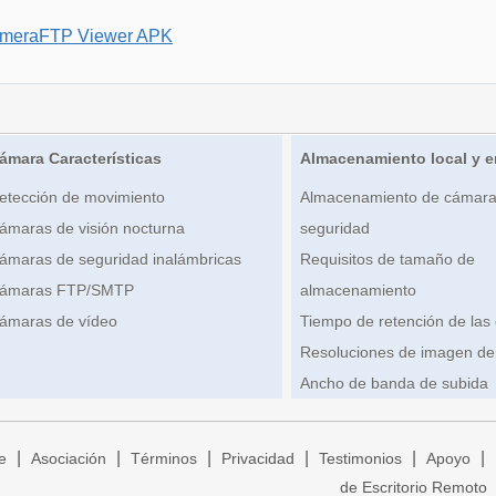
ameraFTP Viewer APK
ámara Características
Almacenamiento local y e
etección de movimiento
Almacenamiento de cámara
ámaras de visión nocturna
seguridad
ámaras de seguridad inalámbricas
Requisitos de tamaño de
ámaras FTP/SMTP
almacenamiento
ámaras de vídeo
Tiempo de retención de las
Resoluciones de imagen de
Ancho de banda de subida
|
|
|
|
|
|
e
Asociación
Términos
Privacidad
Testimonios
Apoyo
de Escritorio Remoto