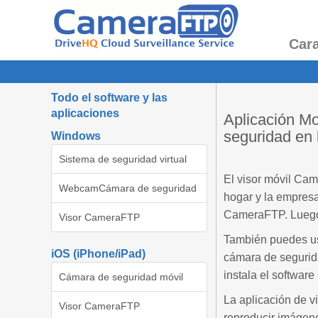
Cara
Todo el software y las
aplicaciones
Aplicación M
seguridad en 
Windows
Sistema de seguridad virtual
El visor móvil Cam
WebcamCámara de seguridad
hogar y la empres
CameraFTP. Luego p
Visor CameraFTP
También puedes us
iOS (iPhone/iPad)
cámara de segurid
instala el softwa
Cámara de seguridad móvil
La aplicación de v
Visor CameraFTP
reproducir imágen