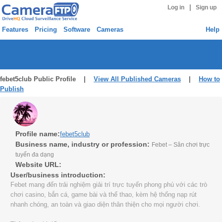
|
Log in
Sign up
Features
Pricing
Software
Cameras
Help
febet5club Public Profile |
View All Published Cameras
|
How to
Publish
Profile name:
febet5club
Business name, industry or profession:
Febet – Sân chơi trực
tuyến đa dạng
Website URL:
User/business introduction:
Febet mang đến trải nghiệm giải trí trực tuyến phong phú với các trò
chơi casino, bắn cá, game bài và thể thao, kèm hệ thống nạp rút
nhanh chóng, an toàn và giao diện thân thiện cho mọi người chơi.