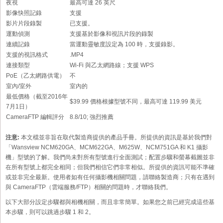
夜視
最高可達 26 英尺
影像快照記錄
支援
影片片段錄製
已支援。
運動偵測
支援基於影像和視訊片段的錄製
連續記錄
當運動靈敏度設定為 100 時，支援錄影。
支援的視訊格式
.MP4
連接類型
Wi-Fi 與乙太網路線；支援 WPS
PoE（乙太網路供電）
不
室內/室外
室內的
最低價格（截至2016年
$39.99 價格根據型號不同，最高可達 119.99 美元
7月1日）
CameraFTP 編輯評分
8.8/10; 強烈推薦
注意:
本文檔並非旨在取代製造商提供的產品手冊。所提供的資訊是基於我們對
「Wansview NCM620GA、MCM622GA、M625W、NCM751GA 和 K1 攝影
機」型號的了解。我們尚未對所有型號進行全面測試；配置步驟和螢幕截圖並非
在所有型號上都完全相同；但我們相信它們非常相似。所提供的資訊可能不準確
或並非完全最新。使用者如有任何攝影機相關問題，請聯絡製造商；只有在遇到
與 CameraFTP（雲端服務/FTP）相關的問題時，才聯絡我們。
以下大部分設定步驟都與相機相關，而且非常簡單。如果您之前已經完成這些基
本步驟，則可以跳過步驟 1 和 2。