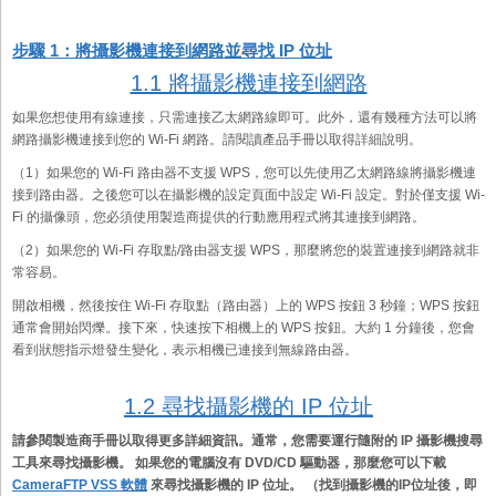
步驟 1：將攝影機連接到網路並尋找 IP 位址
1.1 將攝影機連接到網路
如果您想使用有線連接，只需連接乙太網路線即可。此外，還有幾種方法可以將
網路攝影機連接到您的 Wi-Fi 網路。請閱讀產品手冊以取得詳細說明。
（1）如果您的 Wi-Fi 路由器不支援 WPS，您可以先使用乙太網路線將攝影機連
接到路由器。之後您可以在攝影機的設定頁面中設定 Wi-Fi 設定。對於僅支援 Wi-
Fi 的攝像頭，您必須使用製造商提供的行動應用程式將其連接到網路。
（2）如果您的 Wi-Fi 存取點/路由器支援 WPS，那麼將您的裝置連接到網路就非
常容易。
開啟相機，然後按住 Wi-Fi 存取點（路由器）上的 WPS 按鈕 3 秒鐘；WPS 按鈕
通常會開始閃爍。接下來，快速按下相機上的 WPS 按鈕。大約 1 分鐘後，您會
看到狀態指示燈發生變化，表示相機已連接到無線路由器。
1.2 尋找攝影機的 IP 位址
請參閱製造商手冊以取得更多詳細資訊。通常，您需要運行隨附的 IP 攝影機搜尋
工具來尋找攝影機。 如果您的電腦沒有 DVD/CD 驅動器，那麼您可以下載
CameraFTP VSS 軟體
來尋找攝影機的 IP 位址。 （找到攝影機的IP位址後，即