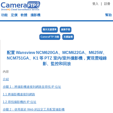
|
登入
註冊
功能
定價
軟體
攝影機
幫助
顯示支援選單
服務手冊
CameraFTP 功能
支援論壇
配置 Wansview NCM620GA、MCM622GA、M625W、
NCM751GA、K1 等 PTZ 室內/室外攝影機，實現雲端錄
影、監控和回放
內容
介紹
步驟 1：將攝影機連接到網路並尋找 IP 位址
1.1 將攝影機連接到網路
1.2 尋找攝影機的 IP 位址
步驟 2：使用基於 Web 的設定工具配置攝影機