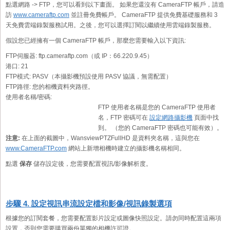
點選網路 -> FTP，您可以看到以下畫面。 如果您還沒有 CameraFTP 帳戶，請造
訪
www.cameraftp.com
並註冊免費帳戶。 CameraFTP 提供免費基礎服務和 3
天免費雲端錄製服務試用。之後，您可以選擇訂閱以繼續使用雲端錄製服務。
假設您已經擁有一個 CameraFTP 帳戶，那麼您需要輸入以下資訊:
FTP伺服器:
ftp.cameraftp.com（或 IP：66.220.9.45）
港口:
21
FTP模式:
PASV（本攝影機預設使用 PASV 協議，無需配置）
FTP路徑:
您的相機資料夾路徑。
使用者名稱/密碼:
FTP 使用者名稱是您的 CameraFTP 使用者
名，FTP 密碼可在
設定網路攝影機
頁面中找
到。 （您的 CameraFTP 密碼也可能有效）。
注意:
在上面的截圖中，WansviewPTZFullHD 是資料夾名稱，這與您在
www.CameraFTP.com
網站上新增相機時建立的攝影機名稱相同。
點選
保存
儲存設定後，您需要配置視訊/影像解析度。
步驟 4. 設定視訊串流設定檔和影像/視訊錄製選項
根據您的訂閱套餐，您需要配置影片設定或圖像快照設定。請勿同時配置這兩項
設置，否則您需要購買兩份單獨的相機許可證。