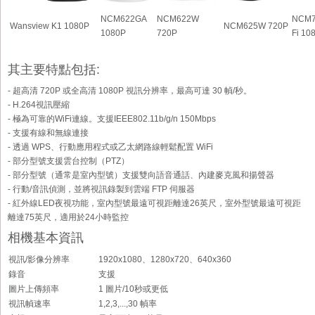
NCM622GA
NCM622W
NCM7
Wansview K1 1080P
NCM625W 720P
1080P
720P
Fi 10
其主要特點包括:
- 超高清 720P 或全高清 1080P 視訊分辨率，最高可達 30 幀/秒。
- H.264視訊壓縮
- 極為可靠的WiFi連線。支援IEEE802.11b/g/n 150Mbps
- 支援有線和無線連接
- 透過 WPS、行動應用程式或乙太網路線輕鬆配置 WiFi
- 部分型號支援雲台控制（PTZ）
- 部分型號（通常是室內型號）支援雙向語音通話、內建麥克風和揚聲器
- 行動/音訊偵測，並將視訊錄製到雲端 FTP 伺服器
- 紅外線LED夜視功能，室內型號最遠可視距離達26英尺，室外型號最遠可視距
離達75英尺，適用於24小時監控
相機基本資訊
視訊/影像分辨率
1920x1080、1280x720、640x360
錄音
支援
圖片上傳頻率
1 圖片/10秒或更低
視訊幀速率
1,2,3,...,30 幀率