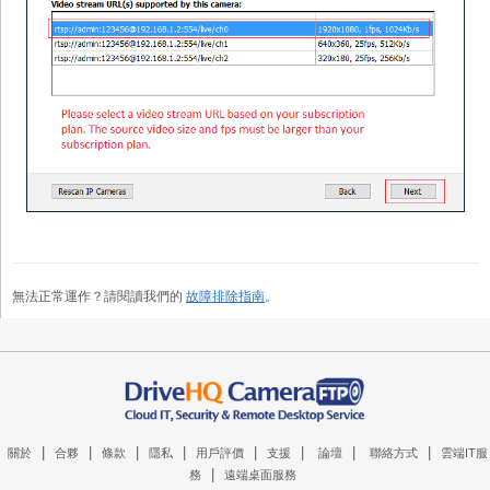
無法正常運作？請閱讀我們的
故障排除指南
。
|
|
|
|
|
|
|
|
關於
合夥
條款
隱私
用戶評價
支援
論壇
聯絡方式
雲端IT服
|
務
遠端桌面服務