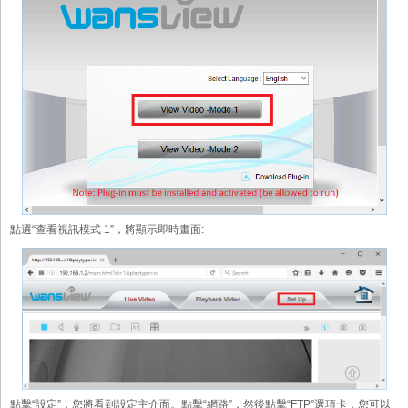
點選“查看視訊模式 1”，將顯示即時畫面:
點擊“設定”，您將看到設定主介面。點擊“網路”，然後點擊“FTP”選項卡，您可以