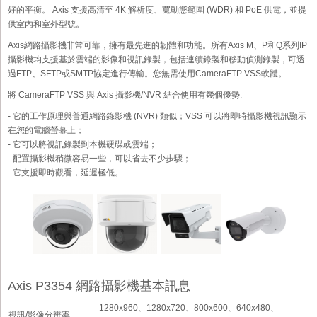
好的平衡。 Axis 支援高清至 4K 解析度、寬動態範圍 (WDR) 和 PoE 供電，並提
供室內和室外型號。
Axis網路攝影機非常可靠，擁有最先進的韌體和功能。所有Axis M、P和Q系列IP
攝影機均支援基於雲端的影像和視訊錄製，包括連續錄製和移動偵測錄製，可透
過FTP、SFTP或SMTP協定進行傳輸。您無需使用CameraFTP VSS軟體。
將 CameraFTP VSS 與 Axis 攝影機/NVR 結合使用有幾個優勢:
- 它的工作原理與普通網路錄影機 (NVR) 類似；VSS 可以將即時攝影機視訊顯示
在您的電腦螢幕上；
- 它可以將視訊錄製到本機硬碟或雲端；
- 配置攝影機稍微容易一些，可以省去不少步驟；
- 它支援即時觀看，延遲極低。
Axis P3354 網路攝影機基本訊息
1280x960、1280x720、800x600、640x480、
視訊/影像分辨率