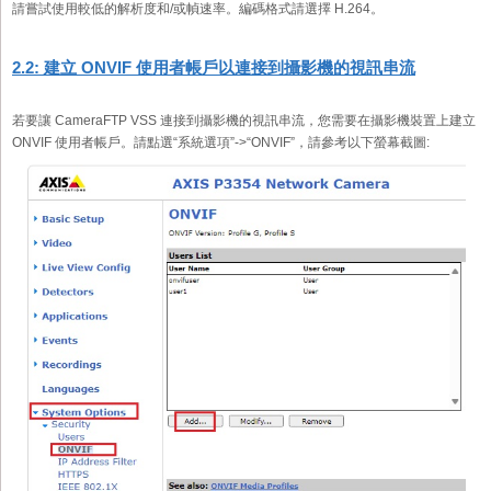
請嘗試使用較低的解析度和/或幀速率。編碼格式請選擇 H.264。
2.2: 建立 ONVIF 使用者帳戶以連接到攝影機的視訊串流
若要讓 CameraFTP VSS 連接到攝影機的視訊串流，您需要在攝影機裝置上建立
ONVIF 使用者帳戶。請點選“系統選項”->“ONVIF”，請參考以下螢幕截圖: