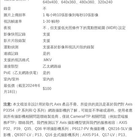
640x400、640x360、480x360、320x240
錄音
不
圖片上傳頻率
1 每小時10張影像到每秒10張影像
視訊幀速率
1-30 幀/秒
夜視
不，但支援低光照條件下的寬動態範圍 (WDR) 設定
影像快照記錄
支援
影片片段錄製
支援
運動偵測
支援基於影像和視訊片段的錄製
連續記錄
是的
支援的視訊格式
.MKV
連接類型
乙太網路線
PoE（乙太網路供電）
是的
室內/室外
室內的
最低價（截至2024年6
$100
月18日）
注意:
本文檔並非設計用於取代 Axis 產品手冊。所提供的資訊是基於我們對 Axis
P3354（P 系列和 Q 系列）網路攝影機的了解，可能並不準確或過時。使用者應
就所有攝影機相關問題聯絡製造商，僅就 CameraFTP 相關問題（例如雲端服
務/FTP）聯絡我們。我們推測以下 Axis 攝影機型號與我們的服務相容：AXIS
P32、P39、Q35、Q36 半球攝影機系列，P9117-PV 角攝影機，Q9216-SLV 攝
影機，Q9307-LV；P13、Q16 盒式攝影機系列；AXIS P14、Q17-LV；P13、