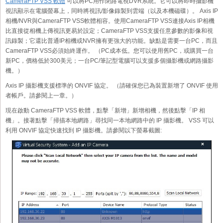
CameraFTP VSS 軟體
可以將PC用作閉路電視DVR系統。它可以將即時攝影機
視訊顯示在電腦螢幕上，同時將視訊/影像錄製到雲端（以及本機磁碟）。 Axis IP
相機/NVR與CameraFTP VSS軟體相容。使用CameraFTP VSS連接Axis IP相機
比直接從相機上傳視訊更易於設定；CameraFTP VSS支援任意參數的影像和視
訊錄製；它還比普通IP相機或NVR擁有更強大的功能。缺點是需要一台PC，而且
CameraFTP VSS必須始終運作。 （PC成本低。您可以使用舊PC，或購買一台
新PC，價格低於300美元；一台PC/筆記型電腦可以支援多個攝影機或網路攝影
機。）
Axis IP 攝影機支援標準的 ONVIF 協定。 （請確保您已為裝置新增了 ONVIF 使用
者帳戶。請參閱上一章。）
現在啟動 CameraFTP VSS 軟體，點擊「新增」新增相機，然後點擊「IP 相
機」。接著點擊「掃描本地網路」尋找同一本地網路中的 IP 攝影機。 VSS 可以
利用 ONVIF 協定快速找到 IP 攝影機。請參閱以下螢幕截圖: