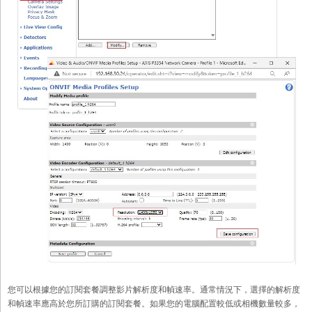
您可以根據您的訂閱套餐調整影片解析度和幀速率。通常情況下，選擇的解析度
和幀速率應高於您所訂購的訂閱套餐。如果您的電腦配置較低或相機數量較多，