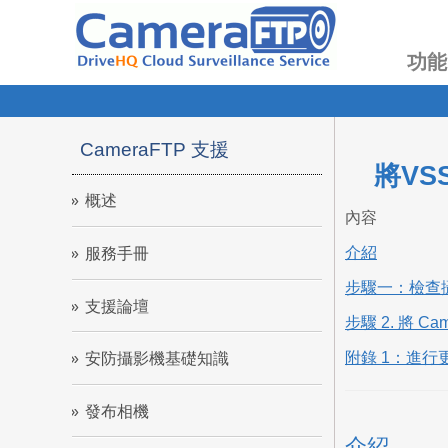
功能
CameraFTP 支援
將VS
概述
內容
介紹
服務手冊
步驟一：檢查
支援論壇
步驟 2. 將 Ca
附錄 1：進行更
安防攝影機基礎知識
發布相機
介紹