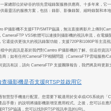
FTP是一家總部位於矽谷的領先雲端錄製服務供應商。十多年來，
FTP提供最靈活的服務方案，包括：錄影、影像錄製、縮時錄製和
tro IP攝影機不支援FTP/SMTP協議，無法直接將影片上傳到C
CameraFTP VSS軟體可以連接到攝影機的視訊串流，在電
它還提供更強大的視訊錄製功能，支援720P和1080P等主流視訊
檔中的資訊是基於我們對Camtro IP攝影機的了解。但這些
；如有任何CameraFTP相關問題（CameraFTP雲端服務/Ca
資訊有誤，請向 CameraFTP 支援團隊報告，我們將及時更新
檢查攝影機是否支援RTSP並啟用它
過智慧型手機進行配置。您需要下載適用於安卓或iOS系統的「C
產品手冊）的說明將攝影機新增至應用程式。之後，您可以在應用程
RTSP協議，您可以找到RTSP視訊串流的URL。