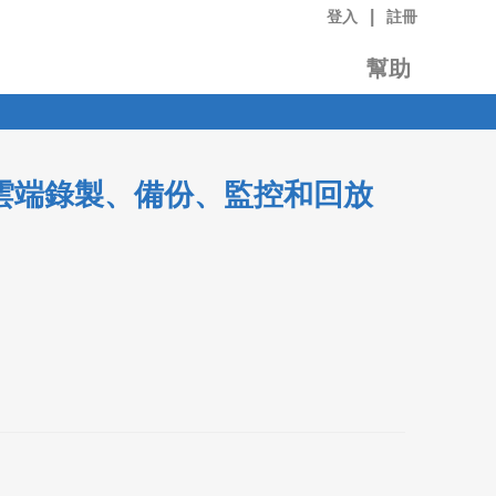
|
登入
註冊
幫助
實現雲端錄製、備份、監控和回放