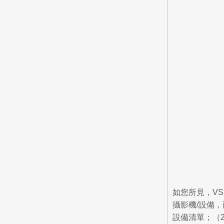
如您所見，V
攝影機/設備，
設備清單；（