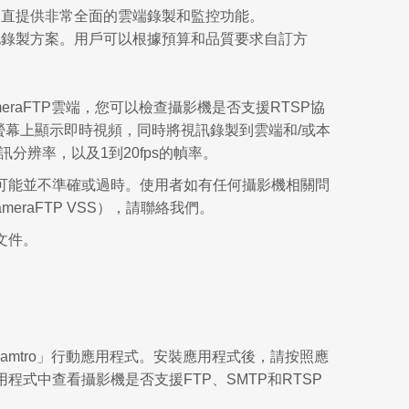
它一直提供非常全面的雲端錄製和監控功能。
本地錄製方案。用戶可以根據預算和品質要求自訂方
ameraFTP雲端，您可以檢查攝影機是否支援RTSP協
腦螢幕上顯示即時視頻，同時將視訊錄製到雲端和/或本
分辨率，以及1到20fps的幀率。
資訊可能並不準確或過時。使用者如有任何攝影機相關問
meraFTP VSS），請聯絡我們。
文件。
amtro」行動應用程式。安裝應用程式後，請按照應
式中查看攝影機是否支援FTP、SMTP和RTSP