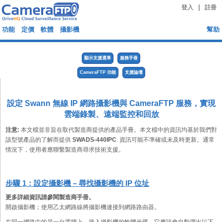
|
登入
註冊
功能
定價
軟體
攝影機
幫助
顯示支援選單
服務手冊
CameraFTP 功能
支援論壇
設定 Swann 無線 IP 網路攝影機與 CameraFTP 服務，實現
雲端錄製、遠端監控和回放
注意:
本文檔並非旨在取代製造商提供的產品手冊。本文檔中的資訊均基於我們對
該型號產品的了解而提供
SWADS-440IPC
. 資訊可能不準確或未及時更新。通常
情況下，使用者應聯繫製造商尋求技術支援。
步驟 1：設定攝影機 – 尋找攝影機的 IP 位址
更多詳細資訊請參閱製造商手冊。
開啟攝影機；使用乙太網路線將攝影機連接到網路路由器。