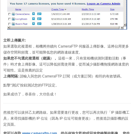
立即上傳圖片:
如果選取此複選框，相機將持續向 CameraFTP 伺服器上傳影像。這將佔用更多
儲存空間和頻寬，並可能降低您的網路連線速度。
如果您不勾選此複選框（建議），
這樣一來，只有當相機偵測到運動活動（事
件）時才會上傳影像。這可以降低頻寬使用量，從而減少攝影機拖慢網路速度的
可能性。這是推薦的設定
上傳間隔:
請輸入與您的 CameraFTP 訂閱（或方案訂閱）相符的有效號碼。
點擊“測試”按鈕測試您的FTP設定。
如果成功了，恭喜你，大功告成！
然後您可以拔掉乙太網路線。如果需要進行更改，您可以再次執行「IP 攝影機工
具」來尋找攝影機的 IP 位址（因為 IP 位址可能會更改），然後造訪攝影機的設
定頁面。
您可以存取
www.cameraftp.com
，從任何地方監控或回放您錄製的影像。
您也