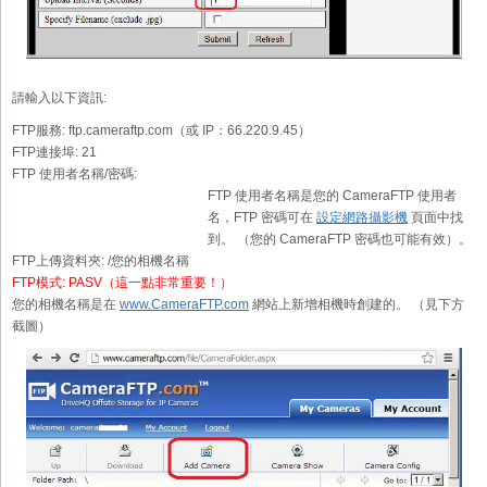
請輸入以下資訊:
FTP服務:
ftp.cameraftp.com（或 IP：66.220.9.45）
FTP連接埠:
21
FTP 使用者名稱/密碼:
FTP 使用者名稱是您的 CameraFTP 使用者
名，FTP 密碼可在
設定網路攝影機
頁面中找
到。 （您的 CameraFTP 密碼也可能有效）。
FTP上傳資料夾:
/您的相機名稱
FTP模式:
PASV（這一點非常重要！）
您的相機名稱是在
www.CameraFTP.com
網站上新增相機時創建的。 （見下方
截圖）