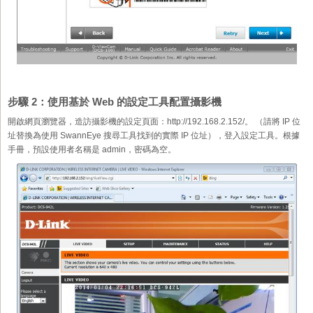
步驟 2：使用基於 Web 的設定工具配置攝影機
開啟網頁瀏覽器，造訪攝影機的設定頁面：http://192.168.2.152/。 （請將 IP 位
址替換為使用 SwannEye 搜尋工具找到的實際 IP 位址），登入設定工具。根據
手冊，預設使用者名稱是 admin，密碼為空。