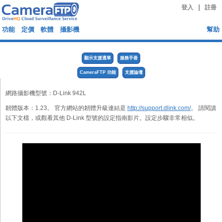
|
登入
註冊
功能
定價
軟體
攝影機
幫助
顯示支援選單
服務手冊
CameraFTP 功能
支援論壇
網路攝影機型號：D-Link 942L
韌體版本：1.23。 官方網站的韌體升級連結是
http://support.dlink.com/
。 請閱讀
以下文檔，或觀看其他 D-Link 型號的設定指南影片。設定步驟非常相似。