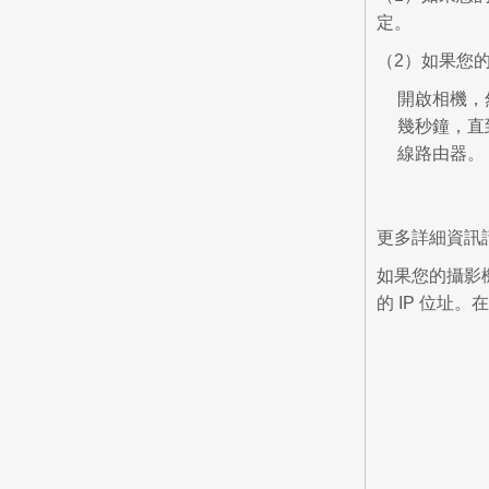
定。
（2）如果您的
開啟相機，然
幾秒鐘，直
線路由器。
更多詳細資訊
如果您的攝影
的 IP 位