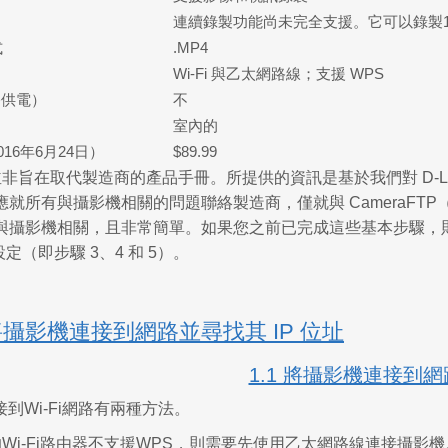
連續錄製功能尚未完全支援。它可以錄製1
式
.MP4
Wi-Fi 與乙太網路線；支援 WPS
路供電）
不
室內的
16年6月24日）
$89.99
非旨在取代製造商的產品手冊。所提供的資訊是基於我們對 D-Link
就所有與攝影機相關的問題聯絡製造商，僅就與 CameraFTP
與攝影機相關，且非常簡單。如果您之前已完成這些基本步驟，
定（即步驟 3、4 和 5）。
將攝影機連接到網路並尋找其 IP 位址
1.1 將攝影機連接到網
接到Wi-Fi網路有兩種方法。
Wi-Fi路由器不支援WPS，則需要先使用乙太網路線連接攝影機