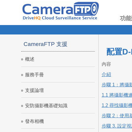
功能
CameraFTP 支援
配置D
概述
內容
介紹
服務手冊
步驟 1：將攝
支援論壇
1.1 將攝影
1.2 尋找攝影機
安防攝影機基礎知識
步驟 2：使用
發布相機
步驟 3. 設