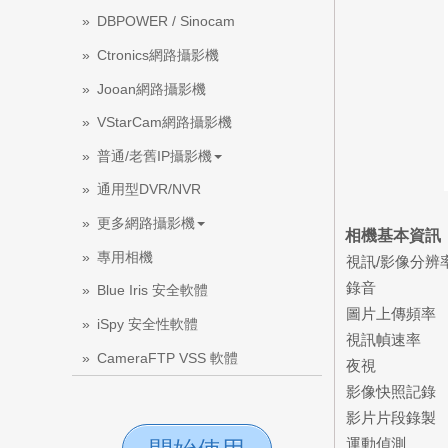
DBPOWER / Sinocam
Ctronics網路攝影機
Jooan網路攝影機
VStarCam網路攝影機
普通/老舊IP攝影機
通用型DVR/NVR
更多網路攝影機
相機基本資訊
專用相機
視訊/影像分辨
錄音
Blue Iris 安全軟體
圖片上傳頻率
iSpy 安全性軟體
視訊幀速率
CameraFTP VSS 軟體
夜視
影像快照記錄
影片片段錄製
運動偵測