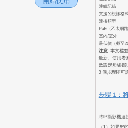
開始使用
連續記錄
支援的視訊格
連接類型
PoE（乙太網
室內/室外
最低價（截至20
注意:
本文檔並
最新。使用者應
數設定步驟都
3 個步驟即可設
步驟 1：
將IP攝影機連
（1）如果您的