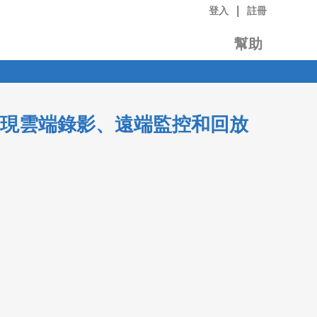
|
登入
註冊
幫助
機，實現雲端錄影、遠端監控和回放