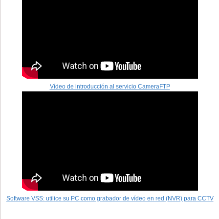
Vídeo de introducción al servicio CameraFTP
Software VSS: utilice su PC como grabador de vídeo en red (NVR) para CCTV