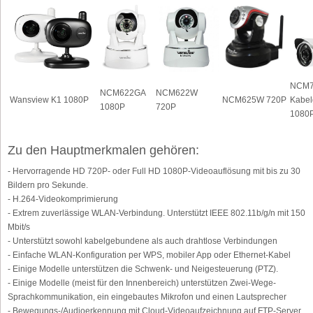
NCM7
NCM622GA
NCM622W
Wansview K1 1080P
NCM625W 720P
Kabe
1080P
720P
1080
Zu den Hauptmerkmalen gehören:
- Hervorragende HD 720P- oder Full HD 1080P-Videoauflösung mit bis zu 30
Bildern pro Sekunde.
- H.264-Videokomprimierung
- Extrem zuverlässige WLAN-Verbindung. Unterstützt IEEE 802.11b/g/n mit 150
Mbit/s
- Unterstützt sowohl kabelgebundene als auch drahtlose Verbindungen
- Einfache WLAN-Konfiguration per WPS, mobiler App oder Ethernet-Kabel
- Einige Modelle unterstützen die Schwenk- und Neigesteuerung (PTZ).
- Einige Modelle (meist für den Innenbereich) unterstützen Zwei-Wege-
Sprachkommunikation, ein eingebautes Mikrofon und einen Lautsprecher
- Bewegungs-/Audioerkennung mit Cloud-Videoaufzeichnung auf FTP-Server