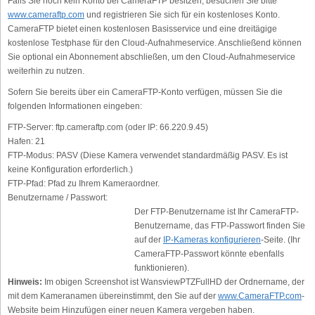
Falls Sie noch kein Konto bei CameraFTP besitzen, besuchen Sie bitte
www.cameraftp.com
und registrieren Sie sich für ein kostenloses Konto.
CameraFTP bietet einen kostenlosen Basisservice und eine dreitägige
kostenlose Testphase für den Cloud-Aufnahmeservice. Anschließend können
Sie optional ein Abonnement abschließen, um den Cloud-Aufnahmeservice
weiterhin zu nutzen.
Sofern Sie bereits über ein CameraFTP-Konto verfügen, müssen Sie die
folgenden Informationen eingeben:
FTP-Server:
ftp.cameraftp.com (oder IP: 66.220.9.45)
Hafen:
21
FTP-Modus:
PASV (Diese Kamera verwendet standardmäßig PASV. Es ist
keine Konfiguration erforderlich.)
FTP-Pfad:
Pfad zu Ihrem Kameraordner.
Benutzername / Passwort:
Der FTP-Benutzername ist Ihr CameraFTP-
Benutzername, das FTP-Passwort finden Sie
auf der
IP-Kameras konfigurieren
-Seite. (Ihr
CameraFTP-Passwort könnte ebenfalls
funktionieren).
Hinweis:
Im obigen Screenshot ist WansviewPTZFullHD der Ordnername, der
mit dem Kameranamen übereinstimmt, den Sie auf der
www.CameraFTP.com
-
Website beim Hinzufügen einer neuen Kamera vergeben haben.