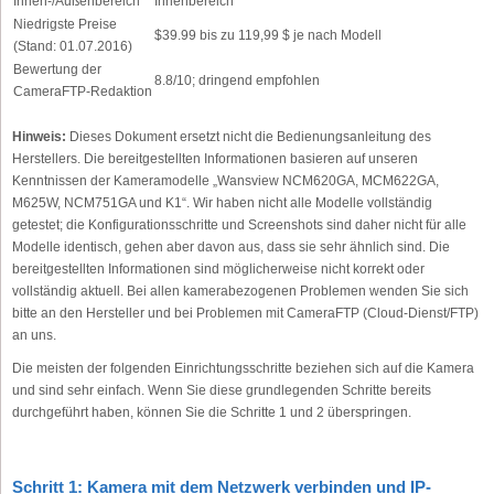
Innen-/Außenbereich
Innenbereich
Niedrigste Preise
$39.99 bis zu 119,99 $ je nach Modell
(Stand: 01.07.2016)
Bewertung der
8.8/10; dringend empfohlen
CameraFTP-Redaktion
Hinweis:
Dieses Dokument ersetzt nicht die Bedienungsanleitung des
Herstellers. Die bereitgestellten Informationen basieren auf unseren
Kenntnissen der Kameramodelle „Wansview NCM620GA, MCM622GA,
M625W, NCM751GA und K1“. Wir haben nicht alle Modelle vollständig
getestet; die Konfigurationsschritte und Screenshots sind daher nicht für alle
Modelle identisch, gehen aber davon aus, dass sie sehr ähnlich sind. Die
bereitgestellten Informationen sind möglicherweise nicht korrekt oder
vollständig aktuell. Bei allen kamerabezogenen Problemen wenden Sie sich
bitte an den Hersteller und bei Problemen mit CameraFTP (Cloud-Dienst/FTP)
an uns.
Die meisten der folgenden Einrichtungsschritte beziehen sich auf die Kamera
und sind sehr einfach. Wenn Sie diese grundlegenden Schritte bereits
durchgeführt haben, können Sie die Schritte 1 und 2 überspringen.
Schritt 1: Kamera mit dem Netzwerk verbinden und IP-