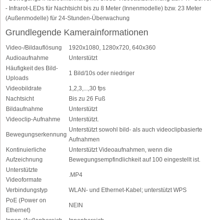
- Infrarot-LEDs für Nachtsicht bis zu 8 Meter (Innenmodelle) bzw. 23 Meter
(Außenmodelle) für 24-Stunden-Überwachung
Grundlegende Kamerainformationen
Video-/Bildauflösung
1920x1080, 1280x720, 640x360
Audioaufnahme
Unterstützt
Häufigkeit des Bild-
1 Bild/10s oder niedriger
Uploads
Videobildrate
1,2,3,...,30 fps
Nachtsicht
Bis zu 26 Fuß
Bildaufnahme
Unterstützt
Videoclip-Aufnahme
Unterstützt.
Unterstützt sowohl bild- als auch videoclipbasierte
Bewegungserkennung
Aufnahmen
Kontinuierliche
Unterstützt Videoaufnahmen, wenn die
Aufzeichnung
Bewegungsempfindlichkeit auf 100 eingestellt ist.
Unterstützte
.MP4
Videoformate
Verbindungstyp
WLAN- und Ethernet-Kabel; unterstützt WPS
PoE (Power on
NEIN
Ethernet)