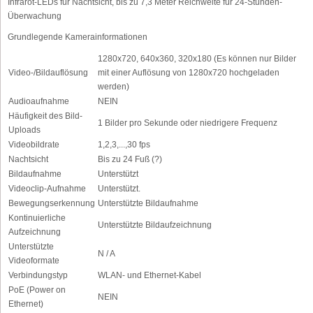
Infrarot-LEDs für Nachtsicht, bis zu 7,3 Meter Reichweite für 24-Stunden-
Überwachung
Grundlegende Kamerainformationen
1280x720, 640x360, 320x180 (Es können nur Bilder
Video-/Bildauflösung
mit einer Auflösung von 1280x720 hochgeladen
werden)
Audioaufnahme
NEIN
Häufigkeit des Bild-
1 Bilder pro Sekunde oder niedrigere Frequenz
Uploads
Videobildrate
1,2,3,...,30 fps
Nachtsicht
Bis zu 24 Fuß (?)
Bildaufnahme
Unterstützt
Videoclip-Aufnahme
Unterstützt.
Bewegungserkennung
Unterstützte Bildaufnahme
Kontinuierliche
Unterstützte Bildaufzeichnung
Aufzeichnung
Unterstützte
N / A
Videoformate
Verbindungstyp
WLAN- und Ethernet-Kabel
PoE (Power on
NEIN
Ethernet)