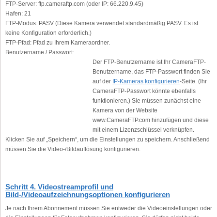
FTP-Server:
ftp.cameraftp.com (oder IP: 66.220.9.45)
Hafen:
21
FTP-Modus:
PASV (Diese Kamera verwendet standardmäßig PASV. Es ist
keine Konfiguration erforderlich.)
FTP-Pfad:
Pfad zu Ihrem Kameraordner.
Benutzername / Passwort:
Der FTP-Benutzername ist Ihr CameraFTP-
Benutzername, das FTP-Passwort finden Sie
auf der
IP-Kameras konfigurieren
-Seite. (Ihr
CameraFTP-Passwort könnte ebenfalls
funktionieren.) Sie müssen zunächst eine
Kamera von der Website
www.CameraFTP.com hinzufügen und diese
mit einem Lizenzschlüssel verknüpfen.
Klicken Sie auf „Speichern“, um die Einstellungen zu speichern. Anschließend
müssen Sie die Video-/Bildauflösung konfigurieren.
Schritt 4. Videostreamprofil und
Bild-/Videoaufzeichnungsoptionen konfigurieren
Je nach Ihrem Abonnement müssen Sie entweder die Videoeinstellungen oder