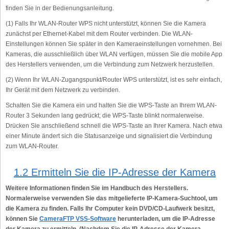
finden Sie in der Bedienungsanleitung.
(1) Falls Ihr WLAN-Router WPS nicht unterstützt, können Sie die Kamera
zunächst per Ethernet-Kabel mit dem Router verbinden. Die WLAN-
Einstellungen können Sie später in den Kameraeinstellungen vornehmen. Bei
Kameras, die ausschließlich über WLAN verfügen, müssen Sie die mobile App
des Herstellers verwenden, um die Verbindung zum Netzwerk herzustellen.
(2) Wenn Ihr WLAN-Zugangspunkt/Router WPS unterstützt, ist es sehr einfach,
Ihr Gerät mit dem Netzwerk zu verbinden.
Schalten Sie die Kamera ein und halten Sie die WPS-Taste an Ihrem WLAN-
Router 3 Sekunden lang gedrückt; die WPS-Taste blinkt normalerweise.
Drücken Sie anschließend schnell die WPS-Taste an Ihrer Kamera. Nach etwa
einer Minute ändert sich die Statusanzeige und signalisiert die Verbindung
zum WLAN-Router.
1.2 Ermitteln Sie die IP-Adresse der Kamera
Weitere Informationen finden Sie im Handbuch des Herstellers.
Normalerweise verwenden Sie das mitgelieferte IP-Kamera-Suchtool, um
die Kamera zu finden. Falls Ihr Computer kein DVD/CD-Laufwerk besitzt,
können Sie
CameraFTP VSS-Software
herunterladen, um die IP-Adresse
der Kamera zu ermitteln. (Nachdem Sie die IP-Adresse der Kamera