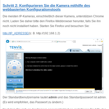
Schritt 2: Konfigurieren Sie die Kamera mithilfe des
webbasierten Konfigurationstools
Die meisten IP-Kameras, einschließlich dieser Kamera, unterstützen Chrome
nicht. Laden Sie daher bitte den Firefox-Webbrowser herunter, falls Sie ihn
noch nicht installiert haben. Starten Sie Firefox und besuchen Sie:
http://IP_ADRESSE/
(z. B. http://192.168.1.2)
Der Standardbenutzername lautet
admin
und das Standardpasswort ist admin.
(Es wird empfohlen, das Passwort zu ändern.)