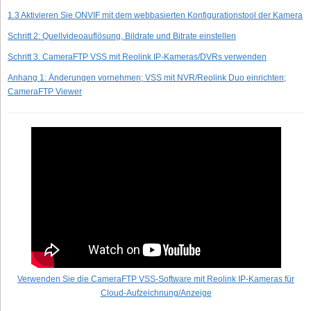
1.3 Aktivieren Sie ONVIF mit dem webbasierten Konfigurationstool der Kamera
Schritt 2: Quellvideoauflösung, Bildrate und Bitrate einstellen
Schritt 3. CameraFTP VSS mit Reolink IP-Kameras/DVRs verwenden
Anhang 1: Änderungen vornehmen; VSS mit NVR/Reolink Duo einrichten;
CameraFTP Viewer
Verwenden Sie die CameraFTP VSS-Software mit Reolink IP-Kameras für
Cloud-Aufzeichnung/Anzeige