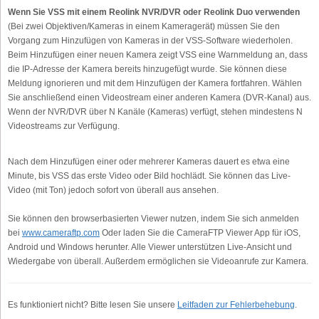
Wenn Sie VSS mit einem Reolink NVR/DVR oder Reolink Duo verwenden
(Bei zwei Objektiven/Kameras in einem Kameragerät) müssen Sie den
Vorgang zum Hinzufügen von Kameras in der VSS-Software wiederholen.
Beim Hinzufügen einer neuen Kamera zeigt VSS eine Warnmeldung an, dass
die IP-Adresse der Kamera bereits hinzugefügt wurde. Sie können diese
Meldung ignorieren und mit dem Hinzufügen der Kamera fortfahren. Wählen
Sie anschließend einen Videostream einer anderen Kamera (DVR-Kanal) aus.
Wenn der NVR/DVR über N Kanäle (Kameras) verfügt, stehen mindestens N
Videostreams zur Verfügung.
Nach dem Hinzufügen einer oder mehrerer Kameras dauert es etwa eine
Minute, bis VSS das erste Video oder Bild hochlädt. Sie können das Live-
Video (mit Ton) jedoch sofort von überall aus ansehen.
Sie können den browserbasierten Viewer nutzen, indem Sie sich anmelden
bei
www.cameraftp.com
Oder laden Sie die CameraFTP Viewer App für iOS,
Android und Windows herunter. Alle Viewer unterstützen Live-Ansicht und
Wiedergabe von überall. Außerdem ermöglichen sie Videoanrufe zur Kamera.
Es funktioniert nicht? Bitte lesen Sie unsere
Leitfaden zur Fehlerbehebung
.