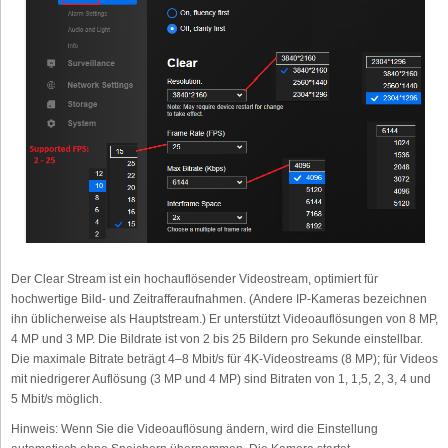
Der Clear Stream ist ein hochauflösender Videostream, optimiert für
hochwertige Bild- und Zeitrafferaufnahmen. (Andere IP-Kameras bezeichnen
ihn üblicherweise als Hauptstream.) Er unterstützt Videoauflösungen von 8 MP,
4 MP und 3 MP. Die Bildrate ist von 2 bis 25 Bildern pro Sekunde einstellbar.
Die maximale Bitrate beträgt 4–8 Mbit/s für 4K-Videostreams (8 MP); für Videos
mit niedrigerer Auflösung (3 MP und 4 MP) sind Bitraten von 1, 1,5, 2, 3, 4 und
5 Mbit/s möglich.
Hinweis: Wenn Sie die Videoauflösung ändern, wird die Einstellung