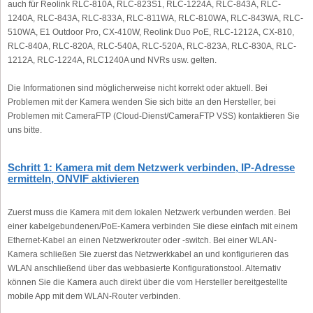
auch für Reolink RLC-810A, RLC-823S1, RLC-1224A, RLC-843A, RLC-
1240A, RLC-843A, RLC-833A, RLC-811WA, RLC-810WA, RLC-843WA, RLC-
510WA, E1 Outdoor Pro, CX-410W, Reolink Duo PoE, RLC-1212A, CX-810,
RLC-840A, RLC-820A, RLC-540A, RLC-520A, RLC-823A, RLC-830A, RLC-
1212A, RLC-1224A, RLC1240A und NVRs usw. gelten.
Die Informationen sind möglicherweise nicht korrekt oder aktuell. Bei
Problemen mit der Kamera wenden Sie sich bitte an den Hersteller, bei
Problemen mit CameraFTP (Cloud-Dienst/CameraFTP VSS) kontaktieren Sie
uns bitte.
Schritt 1: Kamera mit dem Netzwerk verbinden, IP-Adresse
ermitteln, ONVIF aktivieren
Zuerst muss die Kamera mit dem lokalen Netzwerk verbunden werden. Bei
einer kabelgebundenen/PoE-Kamera verbinden Sie diese einfach mit einem
Ethernet-Kabel an einen Netzwerkrouter oder -switch. Bei einer WLAN-
Kamera schließen Sie zuerst das Netzwerkkabel an und konfigurieren das
WLAN anschließend über das webbasierte Konfigurationstool. Alternativ
können Sie die Kamera auch direkt über die vom Hersteller bereitgestellte
mobile App mit dem WLAN-Router verbinden.