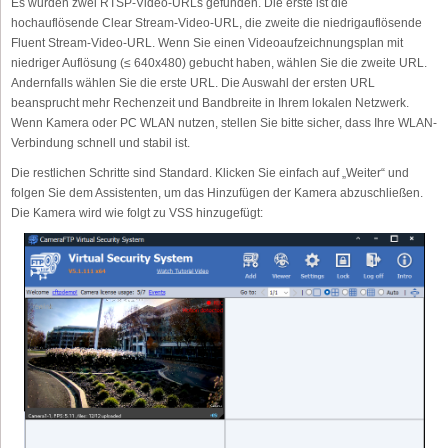
Es wurden zwei RTSP-Video-URLs gefunden. Die erste ist die
hochauflösende Clear Stream-Video-URL, die zweite die niedrigauflösende
Fluent Stream-Video-URL. Wenn Sie einen Videoaufzeichnungsplan mit
niedriger Auflösung (≤ 640x480) gebucht haben, wählen Sie die zweite URL.
Andernfalls wählen Sie die erste URL. Die Auswahl der ersten URL
beansprucht mehr Rechenzeit und Bandbreite in Ihrem lokalen Netzwerk.
Wenn Kamera oder PC WLAN nutzen, stellen Sie bitte sicher, dass Ihre WLAN-
Verbindung schnell und stabil ist.
Die restlichen Schritte sind Standard. Klicken Sie einfach auf „Weiter“ und
folgen Sie dem Assistenten, um das Hinzufügen der Kamera abzuschließen.
Die Kamera wird wie folgt zu VSS hinzugefügt: