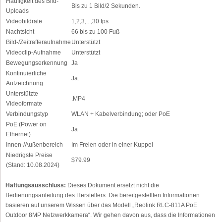
Häufigkeit des Bild-
Bis zu 1 Bild/2 Sekunden.
Uploads
Videobildrate
1,2,3,...,30 fps
Nachtsicht
66 bis zu 100 Fuß
Bild-/Zeitrafferaufnahme
Unterstützt
Videoclip-Aufnahme
Unterstützt
Bewegungserkennung
Ja
Kontinuierliche
Ja.
Aufzeichnung
Unterstützte
.MP4
Videoformate
Verbindungstyp
WLAN + Kabelverbindung; oder PoE
PoE (Power on
Ja
Ethernet)
Innen-/Außenbereich
Im Freien oder in einer Kuppel
Niedrigste Preise
$79.99
(Stand: 10.08.2024)
Haftungsausschluss:
Dieses Dokument ersetzt nicht die
Bedienungsanleitung des Herstellers. Die bereitgestellten Informationen
basieren auf unserem Wissen über das Modell „Reolink RLC-811A PoE
Outdoor 8MP Netzwerkkamera“. Wir gehen davon aus, dass die Informationen