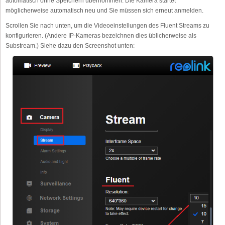
automatisch ohne Speichern übernommen. Die Kamera startet
möglicherweise automatisch neu und Sie müssen sich erneut anmelden.
Scrollen Sie nach unten, um die Videoeinstellungen des Fluent Streams zu
konfigurieren. (Andere IP-Kameras bezeichnen dies üblicherweise als
Substream.) Siehe dazu den Screenshot unten: