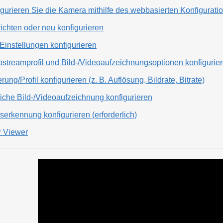
figurieren Sie die Kamera mithilfe des webbasierten Konfigurati
ichten oder neu konfigurieren
-Einstellungen konfigurieren
eostreamprofil und Bild-/Videoaufzeichnungsoptionen konfigurie
ung/Profil konfigurieren (z. B. Auflösung, Bildrate, Bitrate)
liche Bild-/Videoaufzeichnung konfigurieren
erkennung konfigurieren (erforderlich)
 Viewer