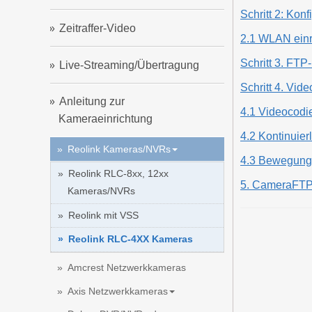
Schritt 2: Kon
Zeitraffer-Video
2.1 WLAN einr
Schritt 3. FTP
Live-Streaming/Übertragung
Schritt 4. Vid
Anleitung zur
4.1 Videocodier
Kameraeinrichtung
4.2 Kontinuier
Reolink Kameras/NVRs
4.3 Bewegungs
Reolink RLC-8xx, 12xx
5. CameraFTP
Kameras/NVRs
Reolink mit VSS
Reolink RLC-4XX Kameras
Amcrest Netzwerkkameras
Axis Netzwerkkameras