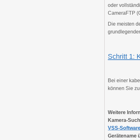
oder vollständ
CameraFTP (C
Die meisten de
grundlegenden 
Schritt 1:
Bei einer kab
können Sie zu
Weitere Infor
Kamera-Sucht
VSS-Softwar
Gerätename üb