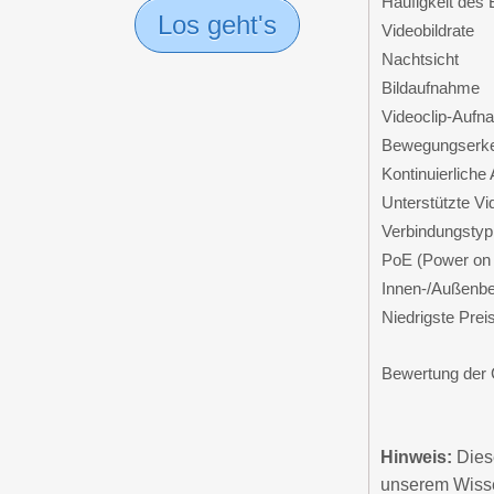
Häufigkeit des 
Los geht's
Videobildrate
Nachtsicht
Bildaufnahme
Videoclip-Aufn
Bewegungserk
Kontinuierliche
Unterstützte V
Verbindungstyp
PoE (Power on 
Innen-/Außenbe
Niedrigste Prei
Bewertung der
Hinweis:
Diese
unserem Wisse