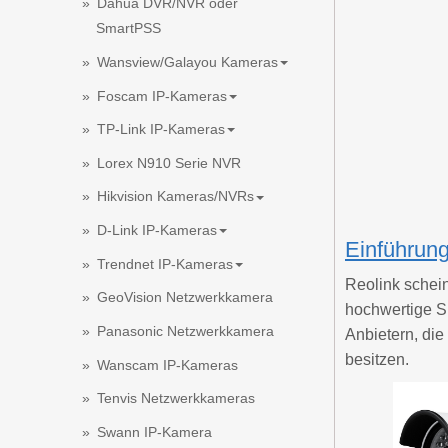
Dahua DVR/NVR oder
SmartPSS
Wansview/Galayou Kameras
Foscam IP-Kameras
TP-Link IP-Kameras
Lorex N910 Serie NVR
Hikvision Kameras/NVRs
D-Link IP-Kameras
Einführun
Trendnet IP-Kameras
Reolink schei
GeoVision Netzwerkkamera
hochwertige S
Panasonic Netzwerkkamera
Anbietern, di
besitzen.
Wanscam IP-Kameras
Tenvis Netzwerkkameras
Swann IP-Kamera