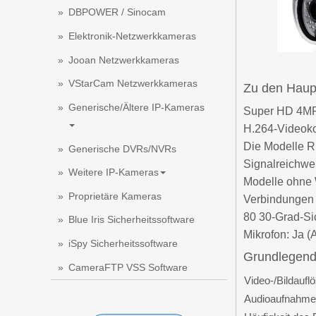
DBPOWER / Sinocam
Elektronik-Netzwerkkameras
Jooan Netzwerkkameras
VStarCam Netzwerkkameras
Zu den Haup
Generische/Ältere IP-Kameras
Super HD 4MP 
H.264-Videoko
Die Modelle 
Generische DVRs/NVRs
Signalreichwei
Weitere IP-Kameras
Modelle ohne
Proprietäre Kameras
Verbindungen
80 30-Grad-Sic
Blue Iris Sicherheitssoftware
Mikrofon: Ja (
iSpy Sicherheitssoftware
Grundlegend
CameraFTP VSS Software
Video-/Bildaufl
Audioaufnahme