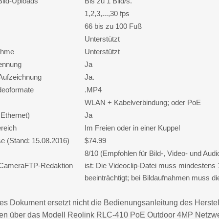
Bild-Uploads
Bis zu 1 Bild/s.
1,2,3,...,30 fps
66 bis zu 100 Fuß
Unterstützt
ahme
Unterstützt
ennung
Ja
 Aufzeichnung
Ja.
ideoformate
.MP4
WLAN + Kabelverbindung; oder PoE
Ethernet)
Ja
reich
Im Freien oder in einer Kuppel
se (Stand: 15.08.2016)
$74.99
8/10 (Empfohlen für Bild-, Video- und A
 CameraFTP-Redaktion
ist: Die Videoclip-Datei muss mindestens 
beeinträchtigt; bei Bildaufnahmen muss d
s Dokument ersetzt nicht die Bedienungsanleitung des Herstelle
n über das Modell Reolink RLC-410 PoE Outdoor 4MP Netzwerk