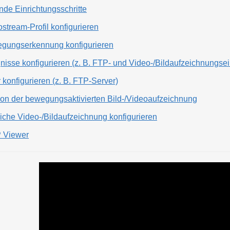
de Einrichtungsschritte
ostream-Profil konfigurieren
wegungserkennung konfigurieren
ignisse konfigurieren (z. B. FTP- und Video-/Bildaufzeichnungse
konfigurieren (z. B. FTP-Server)
tion der bewegungsaktivierten Bild-/Videoaufzeichnung
liche Video-/Bildaufzeichnung konfigurieren
 Viewer