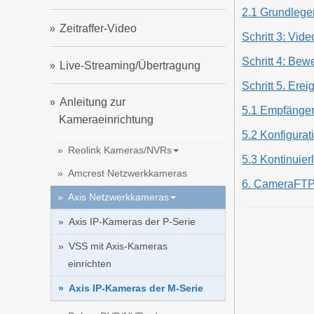
2.1 Grundlegen
Zeitraffer-Video
Schritt 3: Vide
Schritt 4: Be
Live-Streaming/Übertragung
Schritt 5. Ere
Anleitung zur
5.1 Empfänger 
Kameraeinrichtung
5.2 Konfigura
Reolink Kameras/NVRs
5.3 Kontinuier
Amcrest Netzwerkkameras
6. CameraFTP
Axis Netzwerkkameras
Axis IP-Kameras der P-Serie
VSS mit Axis-Kameras
einrichten
Axis IP-Kameras der M-Serie