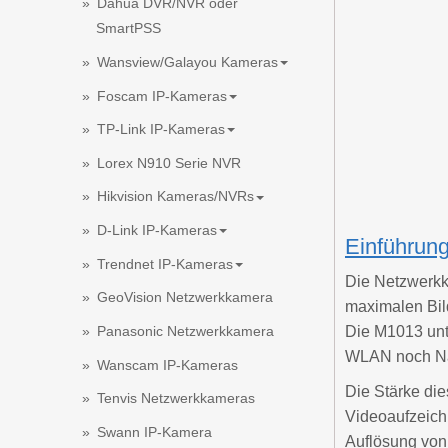
Dahua DVR/NVR oder
SmartPSS
Wansview/Galayou Kameras
Foscam IP-Kameras
TP-Link IP-Kameras
Lorex N910 Serie NVR
Hikvision Kameras/NVRs
D-Link IP-Kameras
Einführun
Trendnet IP-Kameras
Die Netzwerkk
GeoVision Netzwerkkamera
maximalen Bild
Panasonic Netzwerkkamera
Die M1013 unte
WLAN noch Nac
Wanscam IP-Kameras
Die Stärke die
Tenvis Netzwerkkameras
Videoaufzeich
Swann IP-Kamera
Auflösung von 