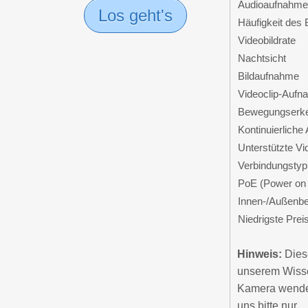
Audioaufnahme
Los geht's
Häufigkeit des 
Videobildrate
Nachtsicht
Bildaufnahme
Videoclip-Aufn
Bewegungserk
Kontinuierliche
Unterstützte V
Verbindungstyp
PoE (Power on 
Innen-/Außenbe
Niedrigste Prei
Hinweis:
Diese
unserem Wissen
Kamera wenden
uns bitte nur.