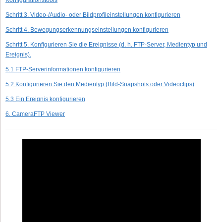
Konfigurationstools
Schritt 3. Video-/Audio- oder Bildprofileinstellungen konfigurieren
Schritt 4. Bewegungserkennungseinstellungen konfigurieren
Schritt 5. Konfigurieren Sie die Ereignisse (d. h. FTP-Server, Medientyp und
Ereignis).
5.1 FTP-Serverinformationen konfigurieren
5.2 Konfigurieren Sie den Medientyp (Bild-Snapshots oder Videoclips)
5.3 Ein Ereignis konfigurieren
6. CameraFTP Viewer