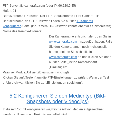
FTP-Server:
ftp.cameraftp.com (oder IP: 66.220.9.45)
Hafen:
21
Benutzername / Passwort:
Der FTP-Benutzername ist Ihr CameraFTP-
Benutzername, das FTP-Passwort finden Sie auf der
IP-Kameras
konfigurieren
-Seite. (Ihr CameraFTP-Passwort könnte ebenfalls funktionieren).
Name des Remote-Ordners:
Der Kameraname entspricht dem, den Sie in
www.cameraftp.com
hinzugefügt haben. Falls
Sie den Kameranamen noch nicht erstellt
haben, melden Sie sich bitte in
www.cameraftp.com
an und klicken Sie dann
auf der Seite „Meine Kameras“ auf
„Hinzufügen“.
Passiver Modus:
Aktiviert (Dies ist sehr wichtig!)
Klicken Sie auf „Testen“, um die FTP-Einstellungen zu prüfen. Wenn der Test
erfolgreich war, klicken Sie auf „Einstellungen speichern“.
5.2 Konfigurieren Sie den Medientyp (Bild-
Snapshots oder Videoclips)
In diesem Schritt konfigurieren wir, welche Art von Medien aufgezeichnet
werden soll, wenn ein Ereignis ausgelöst wird.