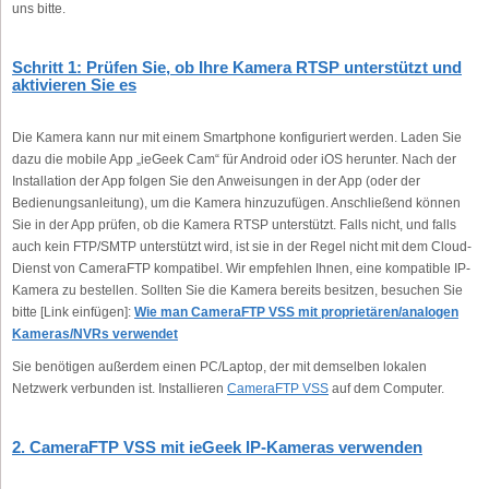
uns bitte.
Schritt 1: Prüfen Sie, ob Ihre Kamera RTSP unterstützt und
aktivieren Sie es
Die Kamera kann nur mit einem Smartphone konfiguriert werden. Laden Sie
dazu die mobile App „ieGeek Cam“ für Android oder iOS herunter. Nach der
Installation der App folgen Sie den Anweisungen in der App (oder der
Bedienungsanleitung), um die Kamera hinzuzufügen. Anschließend können
Sie in der App prüfen, ob die Kamera RTSP unterstützt. Falls nicht, und falls
auch kein FTP/SMTP unterstützt wird, ist sie in der Regel nicht mit dem Cloud-
Dienst von CameraFTP kompatibel. Wir empfehlen Ihnen, eine kompatible IP-
Kamera zu bestellen. Sollten Sie die Kamera bereits besitzen, besuchen Sie
bitte [Link einfügen]:
Wie man CameraFTP VSS mit proprietären/analogen
Kameras/NVRs verwendet
Sie benötigen außerdem einen PC/Laptop, der mit demselben lokalen
Netzwerk verbunden ist. Installieren
CameraFTP VSS
auf dem Computer.
2. CameraFTP VSS mit ieGeek IP-Kameras verwenden