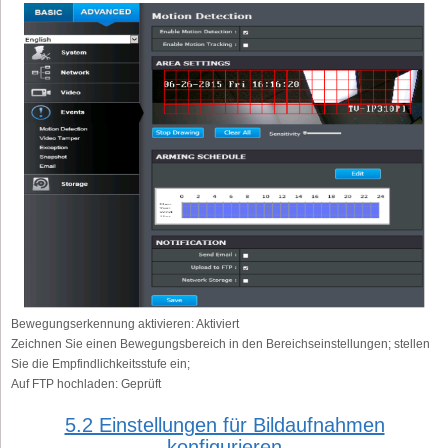
Bewegungserkennung aktivieren:
Aktiviert
Zeichnen Sie einen Bewegungsbereich in den Bereichseinstellungen; stellen
Sie die Empfindlichkeitsstufe ein;
Auf FTP hochladen:
Geprüft
5.2 Einstellungen für Bildaufnahmen
konfigurieren