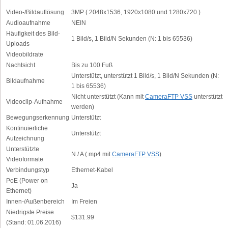
Video-/Bildauflösung
3MP ( 2048x1536, 1920x1080 und 1280x720 )
Audioaufnahme
NEIN
Häufigkeit des Bild-
1 Bild/s, 1 Bild/N Sekunden (N: 1 bis 65536)
Uploads
Videobildrate
Nachtsicht
Bis zu 100 Fuß
Unterstützt, unterstützt 1 Bild/s, 1 Bild/N Sekunden (N:
Bildaufnahme
1 bis 65536)
Nicht unterstützt (Kann mit
CameraFTP VSS
unterstützt
Videoclip-Aufnahme
werden)
Bewegungserkennung
Unterstützt
Kontinuierliche
Unterstützt
Aufzeichnung
Unterstützte
N / A (.mp4 mit
CameraFTP VSS
)
Videoformate
Verbindungstyp
Ethernet-Kabel
PoE (Power on
Ja
Ethernet)
Innen-/Außenbereich
Im Freien
Niedrigste Preise
$131.99
(Stand: 01.06.2016)