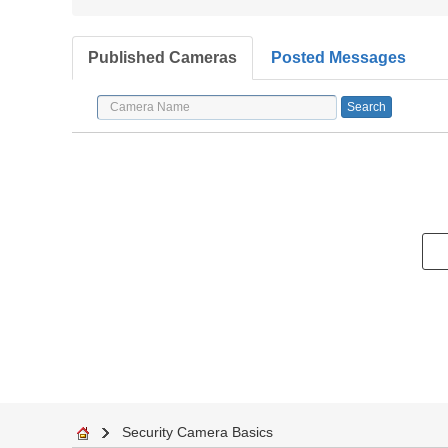
Published Cameras
Posted Messages
Security Camera Basics