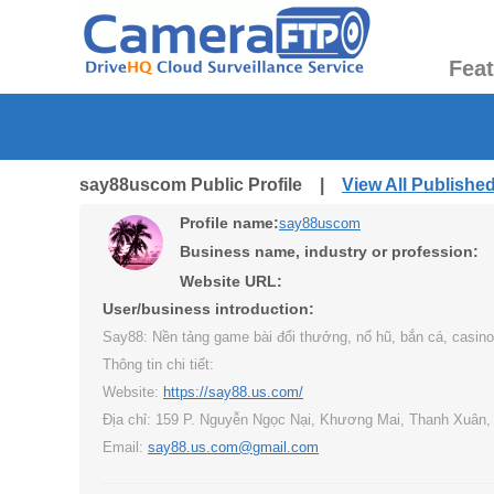
Fea
say88uscom Public Profile |
View All Publish
Profile name:
say88uscom
Business name, industry or profession:
Website URL:
User/business introduction:
Say88: Nền tảng game bài đổi thưởng, nổ hũ, bắn cá, casino 
Thông tin chi tiết:
Website:
https://say88.us.com/
Địa chỉ: 159 P. Nguyễn Ngọc Nại, Khương Mai, Thanh Xuân,
Email:
say88.us.com@gmail.com