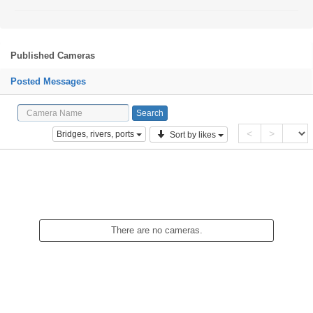
Published Cameras
Posted Messages
<
>
Bridges, rivers, ports
Sort by likes
There are no cameras.