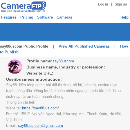
|
Log in
Sign up
Features
Pricing
Software
Cameras
Help
say88uscom Public Profile |
View All Published Cameras
|
How
to Publish
Profile name:
say88uscom
Business name, industry or profession:
Website URL:
User/business introduction:
Say88: Nền tảng game bài đổi thưởng, nổ hũ, bắn cá, casino trực
tuyến hàng đầu. Đăng ký tài khoản nhận ngay giftcode tân thủ. Giao
dịch nạp rút an toàn, nhanh chóng.
Thông tin chi tiết:
Website:
https://say88.us.com/
Địa chỉ: 159 P. Nguyễn Ngọc Nại, Khương Mai, Thanh Xuân, Hà Nội,
Việt Nam
Email:
say88.us.com@gmail.com