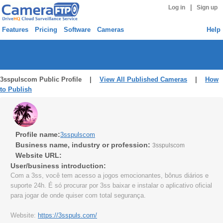
|
Log in
Sign up
Features
Pricing
Software
Cameras
Help
3sspulscom Public Profile |
View All Published Cameras
|
How
to Publish
Profile name:
3sspulscom
Business name, industry or profession:
3sspulscom
Website URL:
User/business introduction:
Com a 3ss, você tem acesso a jogos emocionantes, bônus diários e
suporte 24h. É só procurar por 3ss baixar e instalar o aplicativo oficial
para jogar de onde quiser com total segurança.
Website:
https://3sspuls.com/