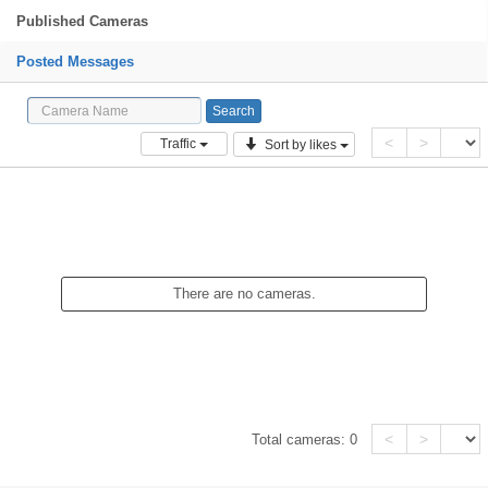
Published Cameras
Posted Messages
<
>
Traffic
Sort by likes
There are no cameras.
<
>
Total cameras:
0