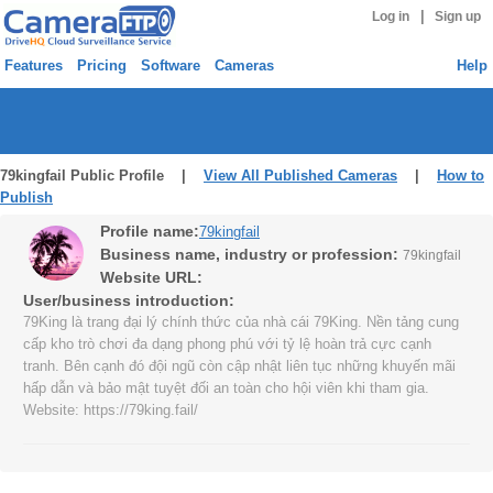
|
Log in
Sign up
Features
Pricing
Software
Cameras
Help
79kingfail Public Profile |
View All Published Cameras
|
How to
Publish
Profile name:
79kingfail
Business name, industry or profession:
79kingfail
Website URL:
User/business introduction:
79King là trang đại lý chính thức của nhà cái 79King. Nền tảng cung
cấp kho trò chơi đa dạng phong phú với tỷ lệ hoàn trả cực cạnh
tranh. Bên cạnh đó đội ngũ còn cập nhật liên tục những khuyến mãi
hấp dẫn và bảo mật tuyệt đối an toàn cho hội viên khi tham gia.
Website: https://79king.fail/