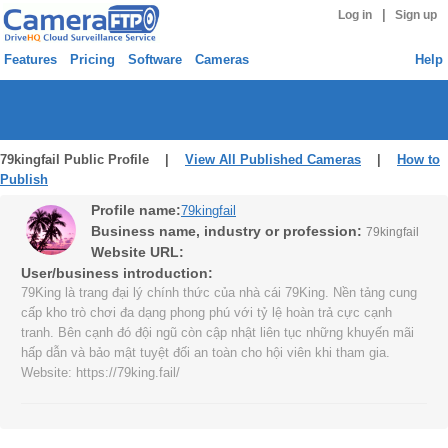
|
Log in
Sign up
Features
Pricing
Software
Cameras
Help
79kingfail Public Profile |
View All Published Cameras
|
How to
Publish
Profile name:
79kingfail
Business name, industry or profession:
79kingfail
Website URL:
User/business introduction:
79King là trang đại lý chính thức của nhà cái 79King. Nền tảng cung
cấp kho trò chơi đa dạng phong phú với tỷ lệ hoàn trả cực cạnh
tranh. Bên cạnh đó đội ngũ còn cập nhật liên tục những khuyến mãi
hấp dẫn và bảo mật tuyệt đối an toàn cho hội viên khi tham gia.
Website: https://79king.fail/