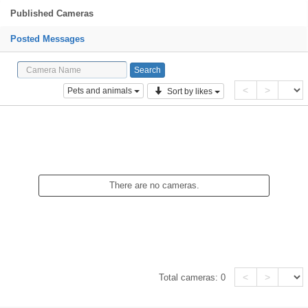
Published Cameras
Posted Messages
<
>
Pets and animals
Sort by likes
There are no cameras.
<
>
Total cameras:
0