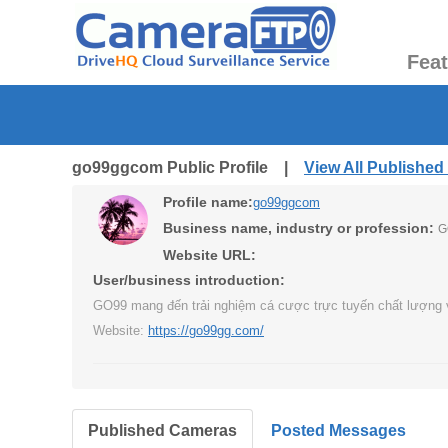
Fea
go99ggcom Public Profile |
View All Publishe
Profile name:
go99ggcom
Business name, industry or profession:
G
Website URL:
User/business introduction:
GO99 mang đến trải nghiệm cá cược trực tuyến chất lượng v
Website:
https://go99gg.com/
Published Cameras
Posted Messages