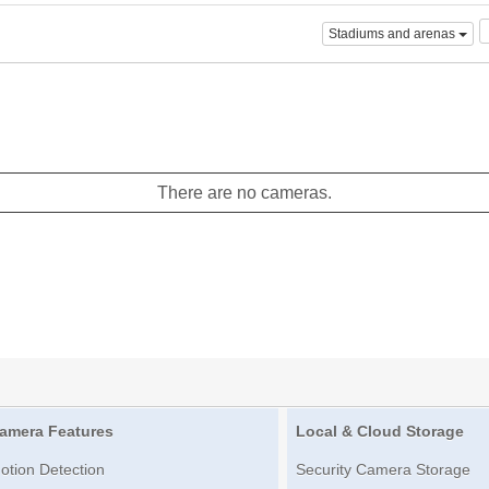
Stadiums and arenas
There are no cameras.
amera Features
Local & Cloud Storage
otion Detection
Security Camera Storage