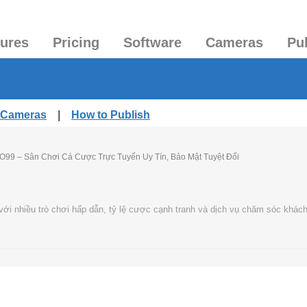
tures
Pricing
Software
Cameras
Pu
d Cameras
|
How to Publish
O99 – Sân Chơi Cá Cược Trực Tuyến Uy Tín, Bảo Mật Tuyệt Đối
ới nhiều trò chơi hấp dẫn, tỷ lệ cược cạnh tranh và dịch vụ chăm sóc khác