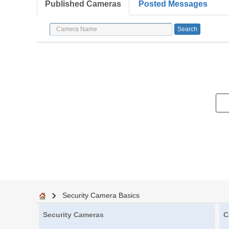
Published Cameras
Posted Messages
Security Camera Basics
Security Cameras
C