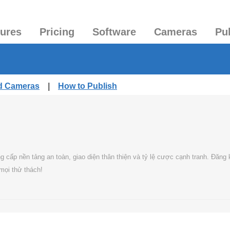
tures
Pricing
Software
Cameras
Pu
ed Cameras
|
How to Publish
 cấp nền tảng an toàn, giao diện thân thiện và tỷ lệ cược cạnh tranh. Đăng
mọi thử thách!