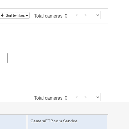
<
>
Sort by likes
Total cameras:
0
<
>
Total cameras:
0
CameraFTP.com Service