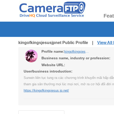
Fea
kingofkingsjesusjpnet Public Profile |
View All
Profile name:
kingofkingsjesusjpnet
Business name, industry or profession:
Website URL:
User/business introduction:
Sunwin liên tục tung ra các chương trình khuyến mãi hấp dẫ
tham gia săn thưởng mọi lúc mọi nơi, mở ra cơ hội đổi đời 
https://kingofkingsjesus.jp.net/