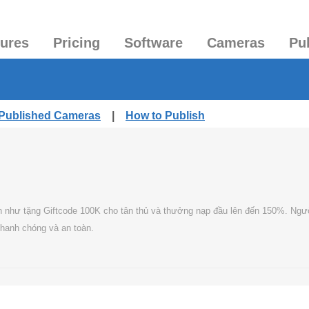
tures
Pricing
Software
Cameras
Pu
 Published Cameras
|
How to Publish
n như tặng Giftcode 100K cho tân thủ và thưởng nạp đầu lên đến 150%. Người
nhanh chóng và an toàn.