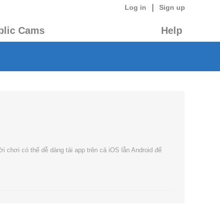
|
Log in
Sign up
blic Cams
Help
 chơi có thể dễ dàng tải app trên cả iOS lẫn Android để