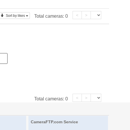
<
>
Sort by likes
Total cameras:
0
<
>
Total cameras:
0
CameraFTP.com Service