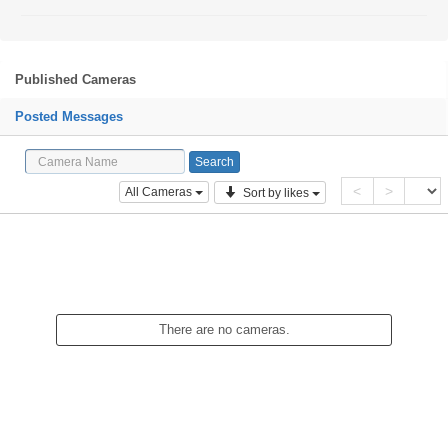
Published Cameras
Posted Messages
<
>
All Cameras
Sort by likes
There are no cameras.