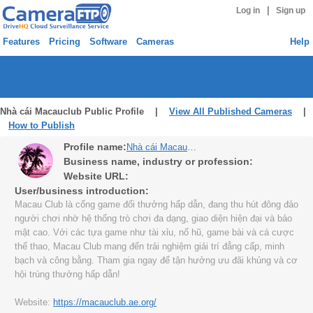
|
Log in
Sign up
Features
Pricing
Software
Cameras
Help
Nhà cái Macauclub Public Profile |
View All Published Cameras
|
How to Publish
Profile name:
Nhà cái Macauclub
Business name, industry or profession:
Website URL:
User/business introduction:
Macau Club là cổng game đổi thưởng hấp dẫn, đang thu hút đông đảo
người chơi nhờ hệ thống trò chơi đa dạng, giao diện hiện đại và bảo
mật cao. Với các tựa game như tài xỉu, nổ hũ, game bài và cá cược
thể thao, Macau Club mang đến trải nghiệm giải trí đẳng cấp, minh
bạch và công bằng. Tham gia ngay để tận hưởng ưu đãi khủng và cơ
hội trúng thưởng hấp dẫn!
Website:
https://macauclub.ae.org/