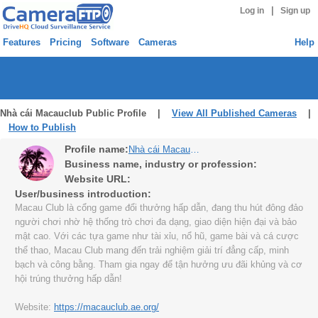
|
Log in
Sign up
Features
Pricing
Software
Cameras
Help
Nhà cái Macauclub Public Profile |
View All Published Cameras
|
How to Publish
Profile name:
Nhà cái Macauclub
Business name, industry or profession:
Website URL:
User/business introduction:
Macau Club là cổng game đổi thưởng hấp dẫn, đang thu hút đông đảo
người chơi nhờ hệ thống trò chơi đa dạng, giao diện hiện đại và bảo
mật cao. Với các tựa game như tài xỉu, nổ hũ, game bài và cá cược
thể thao, Macau Club mang đến trải nghiệm giải trí đẳng cấp, minh
bạch và công bằng. Tham gia ngay để tận hưởng ưu đãi khủng và cơ
hội trúng thưởng hấp dẫn!
Website:
https://macauclub.ae.org/