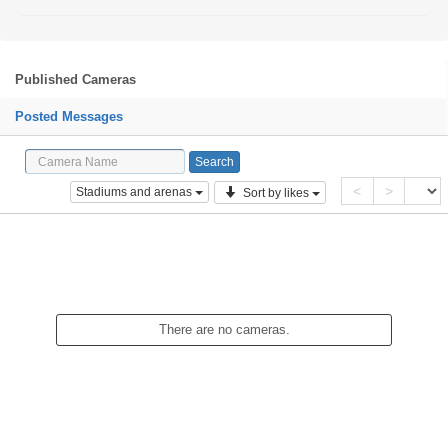
Published Cameras
Posted Messages
<
>
Stadiums and arenas
Sort by likes
There are no cameras.