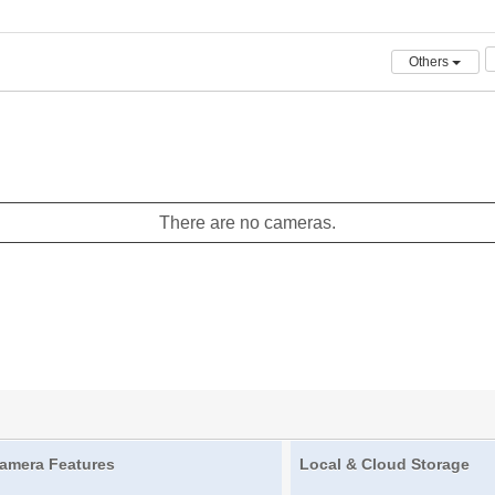
Others
There are no cameras.
amera Features
Local & Cloud Storage