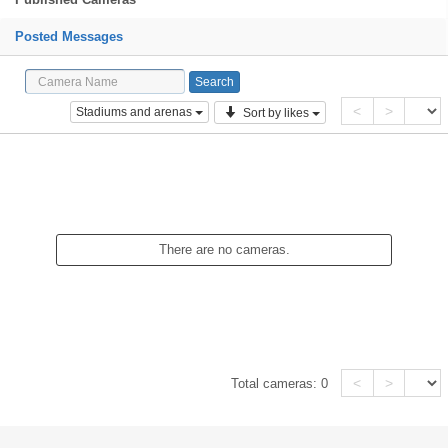
Posted Messages
<
>
Stadiums and arenas
Sort by likes
There are no cameras.
<
>
Total cameras:
0