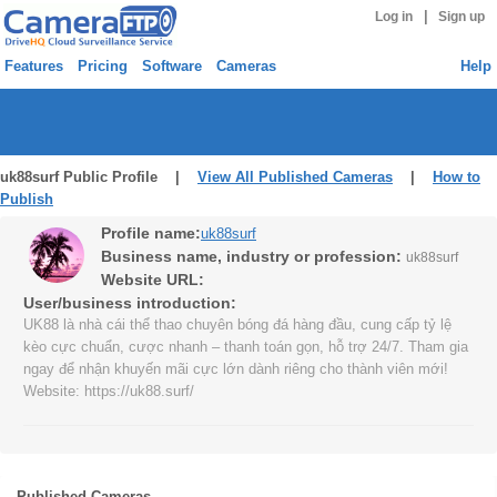
|
Log in
Sign up
Features
Pricing
Software
Cameras
Help
uk88surf Public Profile |
View All Published Cameras
|
How to
Publish
Profile name:
uk88surf
Business name, industry or profession:
uk88surf
Website URL:
User/business introduction:
UK88 là nhà cái thể thao chuyên bóng đá hàng đầu, cung cấp tỷ lệ
kèo cực chuẩn, cược nhanh – thanh toán gọn, hỗ trợ 24/7. Tham gia
ngay để nhận khuyến mãi cực lớn dành riêng cho thành viên mới!
Website: https://uk88.surf/
Published Cameras