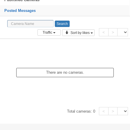
Posted Messages
<
>
Traffic
Sort by likes
There are no cameras.
<
>
Total cameras:
0