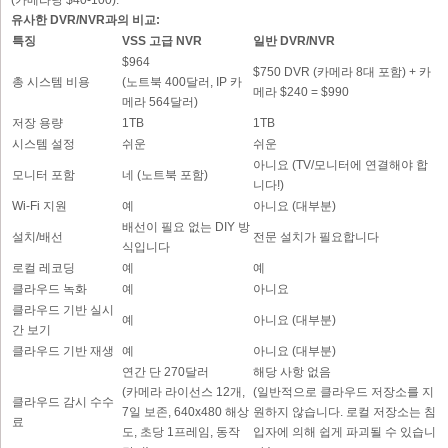
(카메라당 $40-100).
유사한 DVR/NVR과의 비교:
특징
VSS 고급 NVR
일반 DVR/NVR
$964
$750 DVR (카메라 8대 포함) + 카
총 시스템 비용
(노트북 400달러, IP 카
메라 $240 = $990
메라 564달러)
저장 용량
1TB
1TB
시스템 설정
쉬운
쉬운
아니요 (TV/모니터에 연결해야 합
모니터 포함
네 (노트북 포함)
니다!)
Wi-Fi 지원
예
아니요 (대부분)
배선이 필요 없는 DIY 방
설치/배선
전문 설치가 필요합니다
식입니다
로컬 레코딩
예
예
클라우드 녹화
예
아니요
클라우드 기반 실시
예
아니요 (대부분)
간 보기
클라우드 기반 재생
예
아니요 (대부분)
연간 단 270달러
해당 사항 없음
(카메라 라이선스 12개,
(일반적으로 클라우드 저장소를 지
클라우드 감시 수수
7일 보존, 640x480 해상
원하지 않습니다. 로컬 저장소는 침
료
도, 초당 1프레임, 동작
입자에 의해 쉽게 파괴될 수 있습니