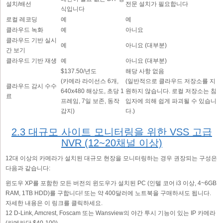
설치/배선
전문 설치가 필요합니다
식입니다
로컬 레코딩
예
예
클라우드 녹화
예
아니요
클라우드 기반 실시
예
아니요 (대부분)
간 보기
클라우드 기반 재생
예
아니요 (대부분)
$137.50/년도
해당 사항 없음
(카메라 라이선스 6개,
(일반적으로 클라우드 저장소를 지
클라우드 감시 수수
640x480 해상도, 초당 1
원하지 않습니다. 로컬 저장소는 침
료
프레임, 7일 보존, 동작
입자에 의해 쉽게 파괴될 수 있습니
감지)
다.)
2.3 대규모 사이트 모니터링을 위한 VSS 고급
NVR (12~20채널 이상)
12대 이상의 카메라가 설치된 대규모 현장을 모니터링하는 경우 권장되는 구성은
다음과 같습니다:
윈도우 XP를 포함한 모든 버전의 윈도우가 설치된 PC (인텔 코어 i3 이상, 4~6GB
RAM, 1TB HDD)를 구합니다! 또는 약 400달러에 노트북을 구매하셔도 됩니다.
자세한 내용은 이 링크를 클릭하세요.
12 D-Link, Amcrest, Foscam 또는 Wansview의 야간 투시 기능이 있는 IP 카메라