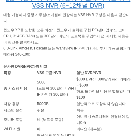
VSS NVR (6~12채널 DVR)
대형 가정이나 중형 사무실/소매점에 권장되는 VSS NVR 구성은 다음과 같습니
다:
윈도우 XP를 포함한 모든 버전의 윈도우가 설치된 구형 PC(펜티엄 쿼드 코어
CPU, 3~4GB RAM) 또는 300달러 미만의 노트북을 구입하세요. 자세한 내용은
이 링크를 클릭하세요.
6 D-Link, Amcrest, Foscam 또는 Wansview IP 카메라 (야간 투시 기능 포함) (카
메라당 $40-100)
유사한 DVR/NVR과의 비교:
특징
VSS 고급 NVR
일반 DVR/NVR
$300 DVR + 300달러짜리 카메라
$600
= $600
총 시스템 비용
(노트북 300달러 + Wi-Fi
하드 드라이브 비용은 별도입니다
IP 카메라 300달러)
$100
저장 용량
500GB
일반적으로 포함되지 않습니다
시스템 설정
쉬운
쉬운
아니요 (TV/모니터에 연결해야 합
모니터 포함
네 (노트북 포함)
니다!)
Wi-Fi 지원
예
아니요 (대부분)
배선이 필요 없는 DIY 방