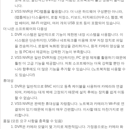
교해 보면, 일반적인 DVR은 가장 저렴한 노트북보다 훨씬 성능이 떨어집
니다.
VSS NVR은 PC/랩톱을 활용합니다. 더 나은 하드웨어 구성뿐만 아니라,
(랩톱에는) 디스플레이, 로컬 저장소, 키보드, 터치패드(마우스), 웹캠, 백
업 배터리, Wi-Fi 어댑터, 여러 개의 USB 포트 등이 포함되어 있습니다.
더 나은 소프트웨어와 다용성
DVR 시스템은 일반적으로 기능이 제한된 내장 시스템을 사용합니다. 이
시스템은 단순하지만, USB나 네트워크를 이용해 외부 저장 장치로 파일
을 전송하거나, 로컬에 녹화된 영상을 관리하거나, 원격 카메라 영상을 보
는 등 PC에서 제공하는 강력한 기능이 부족합니다.
VSS NVR은 일반 DVR처럼 간단하지만, PC 운영 체제를 활용하기 때문에
훨씬 더 고급 기능을 제공합니다. 저희 소프트웨어는 더욱 강력할 뿐만 아
니라 향후에도 더 많은 기능을 추가할 수 있습니다. (노트북처럼 사용할 수
도 있습니다!)
휴대성
DVR은 일반적으로 BNC 비디오 동축 케이블을 사용하여 카메라와 연결
되며, 카메라는 대개 벽에 고정되기 때문에 설치 후에는 장치를 쉽게 이동
할 수 없습니다.
VSS NVR은 완벽한 휴대성을 자랑합니다. 노트북과 카메라가 Wi-Fi로 연
결되어 있기 때문에 이동이 매우 간편합니다. 이사할 때도 마찬가지로 편
리합니다.
품질 (모든 요구 사항을 충족할 수 있음)
DVR은 카메라 모델이 몇 가지로 제한적입니다. 가정용으로는 카메라 화