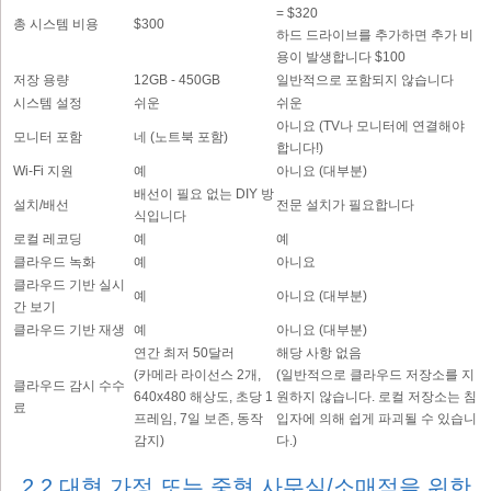
= $320
총 시스템 비용
$300
하드 드라이브를 추가하면 추가 비
용이 발생합니다 $100
저장 용량
12GB - 450GB
일반적으로 포함되지 않습니다
시스템 설정
쉬운
쉬운
아니요 (TV나 모니터에 연결해야
모니터 포함
네 (노트북 포함)
합니다!)
Wi-Fi 지원
예
아니요 (대부분)
배선이 필요 없는 DIY 방
설치/배선
전문 설치가 필요합니다
식입니다
로컬 레코딩
예
예
클라우드 녹화
예
아니요
클라우드 기반 실시
예
아니요 (대부분)
간 보기
클라우드 기반 재생
예
아니요 (대부분)
연간 최저 50달러
해당 사항 없음
(카메라 라이선스 2개,
(일반적으로 클라우드 저장소를 지
클라우드 감시 수수
640x480 해상도, 초당 1
원하지 않습니다. 로컬 저장소는 침
료
프레임, 7일 보존, 동작
입자에 의해 쉽게 파괴될 수 있습니
감지)
다.)
2.2 대형 가정 또는 중형 사무실/소매점을 위한