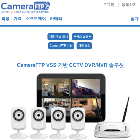
|
로그인
등록하기
특징
가격
소프트웨어
카메라
돕다
지원 메뉴 표시
서비스 설명서
CameraFTP 기능
지원 포럼
CameraFTP VSS 기반 CCTV DVR/NVR 솔루션